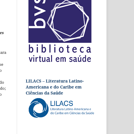
es
para
se
o
LILACS – Literatura Latino-
 do
Americana e do Caribe em
udo;
Ciências da Saúde
o