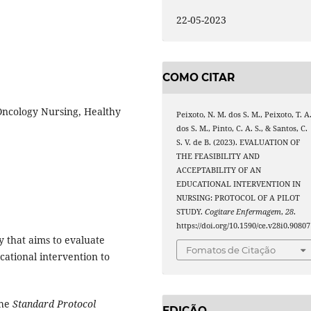
22-05-2023
COMO CITAR
 Oncology Nursing, Healthy
Peixoto, N. M. dos S. M., Peixoto, T. A
dos S. M., Pinto, C. A. S., & Santos, C.
S. V. de B. (2023). EVALUATION OF
THE FEASIBILITY AND
ACCEPTABILITY OF AN
EDUCATIONAL INTERVENTION IN
NURSING: PROTOCOL OF A PILOT
STUDY.
Cogitare Enfermagem
,
28
.
https://doi.org/10.1590/ce.v28i0.90807
dy that aims to evaluate
Fomatos de Citação
ucational intervention to
the
Standard Protocol
EDIÇÃO