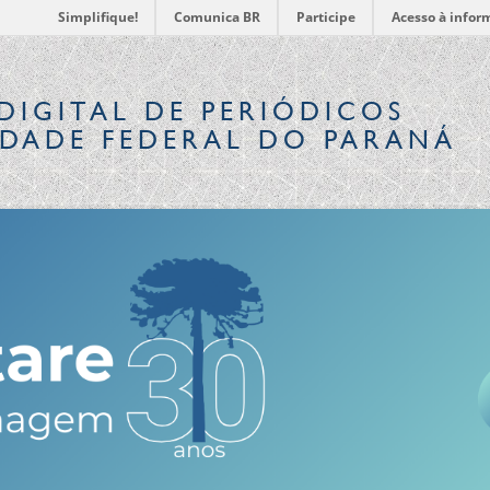
Simplifique!
Comunica BR
Participe
Acesso à infor
DIGITAL
DE PERIÓDICOS
IDADE FEDERAL DO PARANÁ