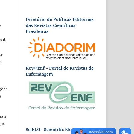
Diretório de Políticas Editoriais
das Revistas Científicas
e
Brasileiras
o de
de
ão
Rev@Enf – Portal de Revistas de
Enfermagem
ções
e
ue o
gos
SciELO - Scientific Electronic