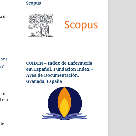
Scopus
a de
mons
CUIDEN – Index de Enfermería
 BY
em Español, Fundación Index –
Área de Documentación,
Granada, España
r e
al em
ir