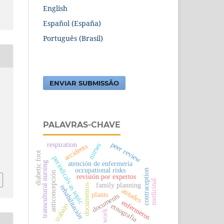
English
Español (España)
Português (Brasil)
.
ENVIAR SUBMISSÃO
PALAVRAS-CHAVE
peer review
respiration
nurses
accidents
diabetic foot
periodicals as topic
atención de enfermería
transcultural nursing
occupational risks
contraception
anticoncepción
revisión por expertos
medicinal
family planning
documentos
rehabilitación
atitudes
plants
documents
enfermeros
trabajo
etnografia
work