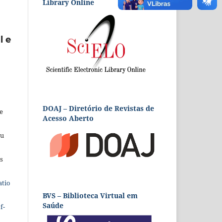
Library Online
l e
DOAJ – Diretório de Revistas de
e
Acesso Aberto
eu
s
atio
BVS – Biblioteca Virtual em
Saúde
f-