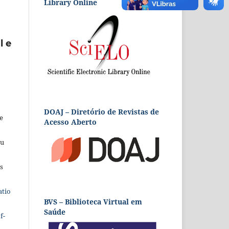
Library Online
l e
DOAJ – Diretório de Revistas de
e
Acesso Aberto
eu
s
atio
BVS – Biblioteca Virtual em
Saúde
f-