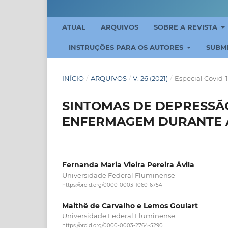
ATUAL
ARQUIVOS
SOBRE A REVISTA
INSTRUÇÕES PARA OS AUTORES
SUBM
INÍCIO
/
ARQUIVOS
/
V. 26 (2021)
/
Especial Covid-
SINTOMAS DE DEPRESSÃO
ENFERMAGEM DURANTE A
Fernanda Maria Vieira Pereira Ávila
Universidade Federal Fluminense
https://orcid.org/0000-0003-1060-6754
Maithê de Carvalho e Lemos Goulart
Universidade Federal Fluminense
https://orcid.org/0000-0003-2764-5290