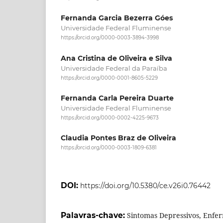
Fernanda Garcia Bezerra Góes
Universidade Federal Fluminense
https://orcid.org/0000-0003-3894-3998
Ana Cristina de Oliveira e Silva
Universidade Federal da Paraíba
https://orcid.org/0000-0001-8605-5229
Fernanda Carla Pereira Duarte
Universidade Federal Fluminense
https://orcid.org/0000-0002-4225-9673
Claudia Pontes Braz de Oliveira
https://orcid.org/0000-0003-1809-6381
DOI:
https://doi.org/10.5380/ce.v26i0.76442
Palavras-chave:
Sintomas Depressivos, Enfe