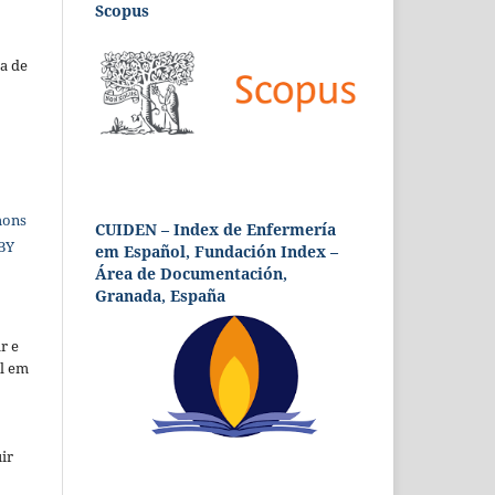
Scopus
a de
mons
CUIDEN – Index de Enfermería
 BY
em Español, Fundación Index –
Área de Documentación,
Granada, España
r e
al em
ir