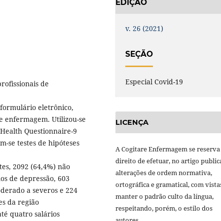
EDIÇÃO
v. 26 (2021)
SEÇÃO
Especial Covid-19
rofissionais de
formulário eletrônico,
 de enfermagem. Utilizou-se
LICENÇA
 Health Questionnaire-9
m-se testes de hipóteses
A Cogitare Enfermagem se reserva
direito de efetuar, no artigo public
tes, 2092 (64,4%) não
alterações de ordem normativa,
os de depressão, 603
ortográfica e gramatical, com vista
derado a severos e 224
manter o padrão culto da língua,
es da região
respeitando, porém, o estilo dos
até quatro salários
autores.