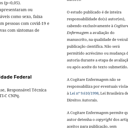
s (p<0,05).
 apresentaram ou
O estudo publicado é de inteira
áveis como sexo, faixa
responsabilidade do(s) autor(es),
 com pessoas com covid-19 e
cabendo exclusivamente à
Cogitar
ivas com sintomas de
Enfermagem
a avaliação do
manuscrito, na qualidade de veícul
publicação científica. Não será
permitido acréscimo ou mudança 
autoria durante a etapa de avaliaç
ou após aceite do texto submetido.
idade Federal
A Cogitare Enfermagem não se
responsabiliza por eventuais viola
se, Responsável Técnica
à
Lei nº 9.610/1998
, Lei Brasileira d
DTI-C CNPq.
Direitos Autorais.
A Cogitare Enfermagem permite q
autor detenha o
copyright
dos arti
aceitos para publicação, sem