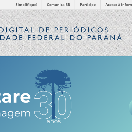
Simplifique!
Comunica BR
Participe
Acesso à infor
DIGITAL
DE PERIÓDICOS
IDADE FEDERAL DO PARANÁ