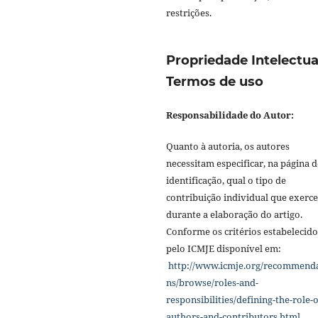
restrições.
Propriedade Intelectua
Termos de uso
Responsabilidade do Autor:
Quanto à autoria, os autores
necessitam especificar, na página d
identificação, qual o tipo de
contribuição individual que exerc
durante a elaboração do artigo.
Conforme os critérios estabelecido
pelo ICMJE disponível em:
http://www.icmje.org/recommend
ns/browse/roles-and-
responsibilities/defining-the-role-o
authors-and-contributors.html
.