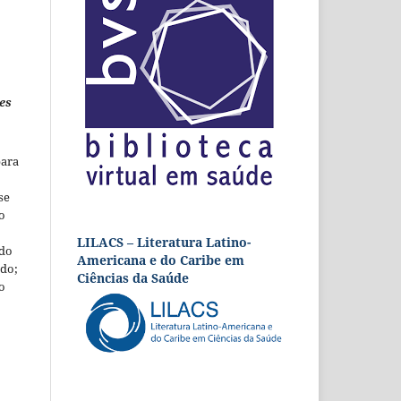
es
para
se
o
LILACS – Literatura Latino-
 do
Americana e do Caribe em
udo;
Ciências da Saúde
o