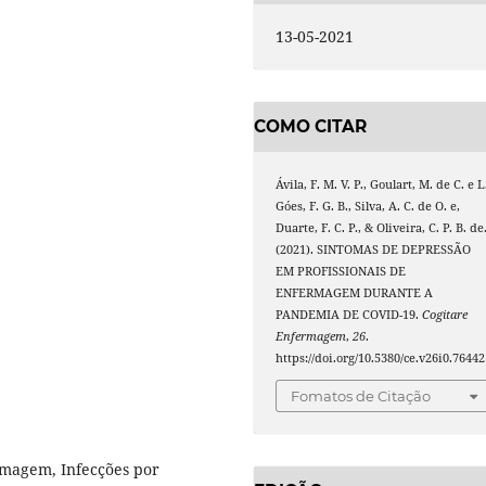
13-05-2021
COMO CITAR
Ávila, F. M. V. P., Goulart, M. de C. e L
Góes, F. G. B., Silva, A. C. de O. e,
Duarte, F. C. P., & Oliveira, C. P. B. de
(2021). SINTOMAS DE DEPRESSÃO
EM PROFISSIONAIS DE
ENFERMAGEM DURANTE A
PANDEMIA DE COVID-19.
Cogitare
Enfermagem
,
26
.
https://doi.org/10.5380/ce.v26i0.76442
Fomatos de Citação
rmagem, Infecções por