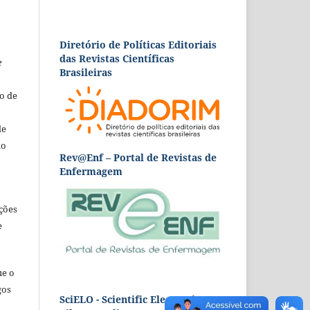
Diretório de Políticas Editoriais
das Revistas Científicas
e
Brasileiras
o de
de
ão
Rev@Enf – Portal de Revistas de
Enfermagem
ções
e
ue o
gos
SciELO - Scientific Electronic