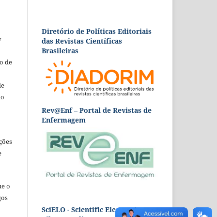
Diretório de Políticas Editoriais
e
das Revistas Científicas
Brasileiras
o de
de
ão
Rev@Enf – Portal de Revistas de
Enfermagem
ções
e
ue o
gos
SciELO - Scientific Electronic