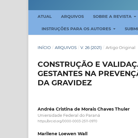
ATUAL
ARQUIVOS
SOBRE A REVISTA
INSTRUÇÕES PARA OS AUTORES
SUBM
INÍCIO
/
ARQUIVOS
/
V. 26 (2021)
/
Artigo Original
CONSTRUÇÃO E VALIDAÇ
GESTANTES NA PREVENÇ
DA GRAVIDEZ
Andréa Cristina de Morais Chaves Thuler
Uniersidade Federal do Paraná
https://orcid.org/0000-0003-2511-0970
Marilene Loewen Wall