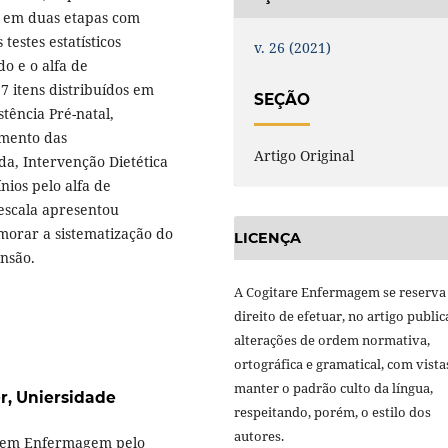
da em duas etapas com
testes estatísticos
v. 26 (2021)
o e o alfa de
7 itens distribuídos em
SEÇÃO
tência Pré-natal,
mento das
Artigo Original
da, Intervenção Dietética
nios pelo alfa de
 escala apresentou
morar a sistematização do
LICENÇA
ensão.
A Cogitare Enfermagem se reserva
direito de efetuar, no artigo public
alterações de ordem normativa,
ortográfica e gramatical, com vista
manter o padrão culto da língua,
r,
Uniersidade
respeitando, porém, o estilo dos
autores.
 em Enfermagem pelo