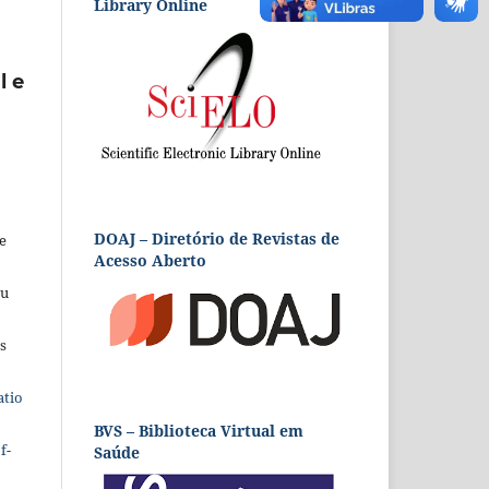
Library Online
l e
DOAJ – Diretório de Revistas de
e
Acesso Aberto
eu
s
atio
BVS – Biblioteca Virtual em
f-
Saúde