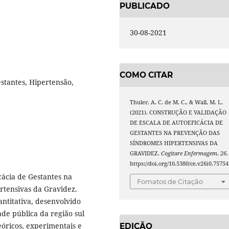
PUBLICADO
30-08-2021
COMO CITAR
estantes, Hipertensão,
Thuler, A. C. de M. C., & Wall, M. L.
(2021). CONSTRUÇÃO E VALIDAÇÃO
DE ESCALA DE AUTOEFICÁCIA DE
GESTANTES NA PREVENÇÃO DAS
SÍNDROMES HIPERTENSIVAS DA
GRAVIDEZ.
Cogitare Enfermagem
,
26
.
https://doi.org/10.5380/ce.v26i0.75754
icácia de Gestantes na
Fomatos de Citação
tensivas da Gravidez.
titativa, desenvolvido
de pública da região sul
eóricos, experimentais e
EDIÇÃO