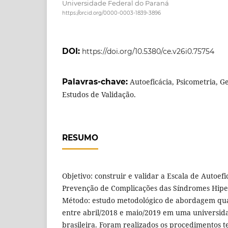
Universidade Federal do Paraná
https://orcid.org/0000-0003-1839-3896
DOI:
https://doi.org/10.5380/ce.v26i0.75754
Palavras-chave:
Autoeficácia, Psicometria, G
Estudos de Validação.
RESUMO
Objetivo: construir e validar a Escala de Autoef
Prevenção de Complicações das Síndromes Hiper
Método: estudo metodológico de abordagem quan
entre abril/2018 e maio/2019 em uma universida
brasileira. Foram realizados os procedimentos t