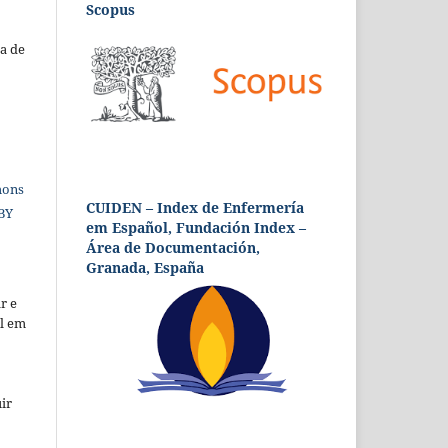
Scopus
a de
mons
CUIDEN – Index de Enfermería
 BY
em Español, Fundación Index –
Área de Documentación,
Granada, España
r e
al em
ir