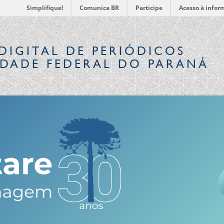
Simplifique!
Comunica BR
Participe
Acesso à infor
DIGITAL
DE PERIÓDICOS
IDADE FEDERAL DO PARANÁ