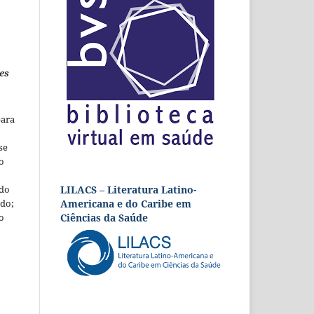
es
para
se
o
LILACS – Literatura Latino-
 do
Americana e do Caribe em
udo;
Ciências da Saúde
o