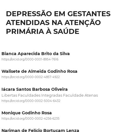
DEPRESSÃO EM GESTANTES
ATENDIDAS NA ATENÇÃO
PRIMÁRIA À SAÚDE
Bianca Aparecida Brito da Silva
https://orcid.org/0000-0001-8954-7616
Walisete de Almeida Godinho Rosa
https://orcid.org/0000-0002-4857-4922
Iácara Santos Barbosa Oliveira
Libertas Faculdades Integradas Faculdade Atenas
https://orcid.org/0000-0002-5004-6432
Monique Godinho Rosa
https://orcid.org/0000-0002-4256-6235
Nariman de Felício Bortucam Lenza