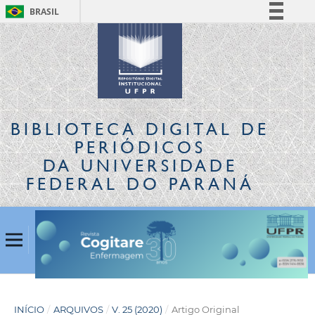
BRASIL
Simplifique!
Comunica BR
Participe
Acesso à informação
Legislação
BIBLIOTECA DIGITAL
DE
Canais
PERIÓDICOS
DA UNIVERSIDADE
FEDERAL DO PARANÁ
INÍCIO
/
ARQUIVOS
/
V. 25 (2020)
/
Artigo Original