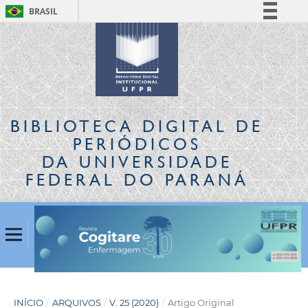
BRASIL
Simplifique!
Comunica BR
Participe
Acesso à informação
Legislação
BIBLIOTECA DIGITAL
DE
Canais
PERIÓDICOS
DA UNIVERSIDADE
FEDERAL DO PARANÁ
INÍCIO
/
ARQUIVOS
/
V. 25 (2020)
/
Artigo Original