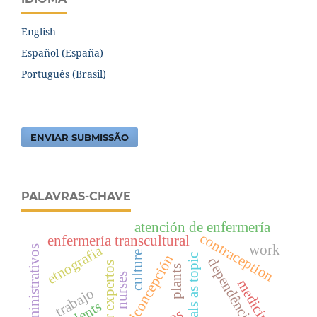
English
Español (España)
Português (Brasil)
ENVIAR SUBMISSÃO
PALAVRAS-CHAVE
atención de enfermería
contraception
enfermería transcultural
work
etnografia
actos administrativos
culture
anticoncepción
periodicals as topic
dependência
plants
nurses
medicinal
trabajo