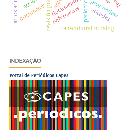
revisión por expertos
accidents
documentos
peer review
documents
enfermeros
atitudes
transcultural nursing
INDEXAÇÃO
Portal de Periódicos Capes