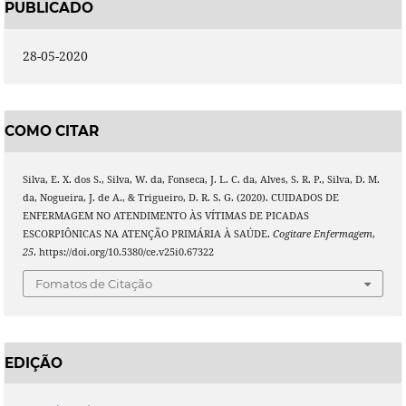
PUBLICADO
28-05-2020
COMO CITAR
Silva, E. X. dos S., Silva, W. da, Fonseca, J. L. C. da, Alves, S. R. P., Silva, D. M.
da, Nogueira, J. de A., & Trigueiro, D. R. S. G. (2020). CUIDADOS DE
ENFERMAGEM NO ATENDIMENTO ÀS VÍTIMAS DE PICADAS
ESCORPIÔNICAS NA ATENÇÃO PRIMÁRIA À SAÚDE.
Cogitare Enfermagem
,
25
. https://doi.org/10.5380/ce.v25i0.67322
Fomatos de Citação
EDIÇÃO