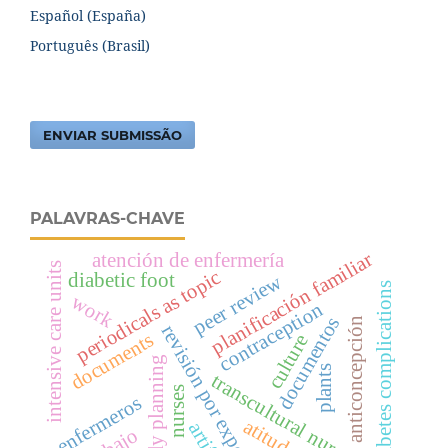
Español (España)
Português (Brasil)
ENVIAR SUBMISSÃO
PALAVRAS-CHAVE
planificación familiar
atención de enfermería
intensive care units
periodicals as topic
diabetic foot
peer review
diabetes complications
work
contraception
documentos
anticoncepción
revisión por expertos
documents
culture
family planning
plants
transcultural nursing
nurses
enfermeros
atitudes
trabajo