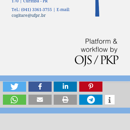
170 | Curitiba - PR
Tel.: (041) 3361-3755 | E-mail:
cogitare@ufpr.br