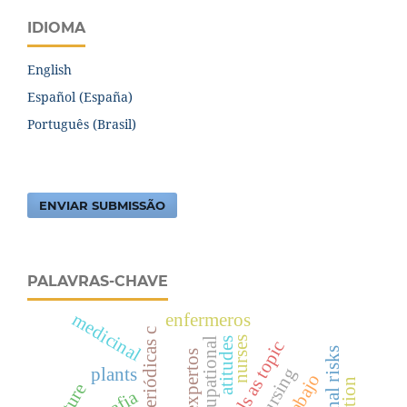
IDIOMA
English
Español (España)
Português (Brasil)
ENVIAR SUBMISSÃO
PALAVRAS-CHAVE
medicinal
enfermeros
nurses
atitudes
occupational
periodicals as topic
plants
trabajo