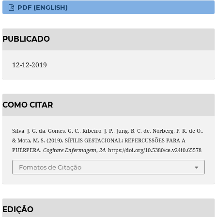
PDF (ENGLISH)
PUBLICADO
12-12-2019
COMO CITAR
Silva, J. G. da, Gomes, G. C., Ribeiro, J. P., Jung, B. C. de, Nörberg, P. K. de O.,
& Mota, M. S. (2019). SÍFILIS GESTACIONAL: REPERCUSSÕES PARA A
PUÉRPERA.
Cogitare Enfermagem
,
24
. https://doi.org/10.5380/ce.v24i0.65578
Fomatos de Citação
EDIÇÃO