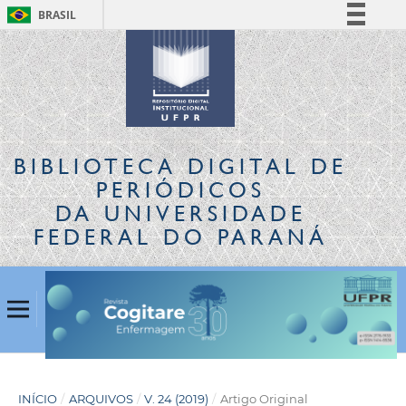
BRASIL
Simplifique!
Comunica BR
Participe
Acesso à informação
Legislação
BIBLIOTECA DIGITAL
DE
Canais
PERIÓDICOS
DA UNIVERSIDADE
FEDERAL DO PARANÁ
INÍCIO
/
ARQUIVOS
/
V. 24 (2019)
/
Artigo Original