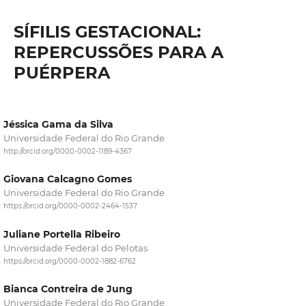
SÍFILIS GESTACIONAL:
REPERCUSSÕES PARA A
PUÉRPERA
Jéssica Gama da Silva
Universidade Federal do Rio Grande
http://orcid.org/0000-0002-1189-4367
Giovana Calcagno Gomes
Universidade Federal do Rio Grande
https://orcid.org/0000-0002-2464-1537
Juliane Portella Ribeiro
Universidade Federal do Pelotas
https://orcid.org/0000-0002-1882-6762
Bianca Contreira de Jung
Universidade Federal do Rio Grande