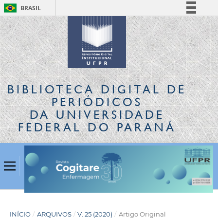
BRASIL
Simplifique!
Comunica BR
Participe
Acesso à informação
Legislação
BIBLIOTECA DIGITAL
DE
Canais
PERIÓDICOS
DA UNIVERSIDADE
FEDERAL DO PARANÁ
INÍCIO
/
ARQUIVOS
/
V. 25 (2020)
/
Artigo Original