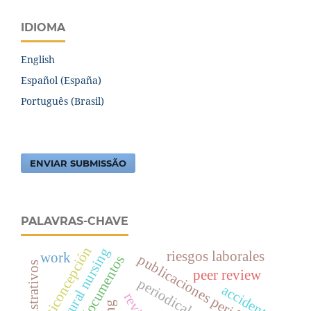
IDIOMA
English
Español (España)
Português (Brasil)
ENVIAR SUBMISSÃO
PALAVRAS-CHAVE
anticoncepción
transcultural nursing
riesgos laborales
work
publicaciones periódicas c
documentos
peer review
periodicals as topic
accidents