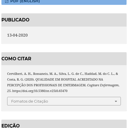
PDF (ENGLISH)
PUBLICADO
13-04-2020
COMO CITAR
Cervilheri, A. H., Rossaneis, M. A., Silva, L. G. de C., Haddad, M. do C. L., &
Costa, R. G. (2020). QUALIDADE EM HOSPITAL ACREDITADO NA
PERCEPÇÃO DOS PROFISSIONAIS DE ENFERMAGEM.
Cogitare Enfermagem
,
25
. https://doi.org/10.5380/ce.v25i0.65470
Fomatos de Citação
EDIÇÃO