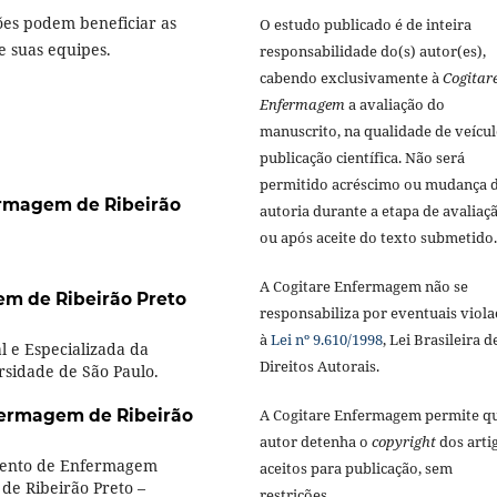
ões podem beneficiar as
O estudo publicado é de inteira
e suas equipes.
responsabilidade do(s) autor(es),
cabendo exclusivamente à
Cogitar
Enfermagem
a avaliação do
manuscrito, na qualidade de veícul
publicação científica. Não será
permitido acréscimo ou mudança 
ermagem de Ribeirão
autoria durante a etapa de avaliaç
ou após aceite do texto submetido.
A Cogitare Enfermagem não se
em de Ribeirão Preto
responsabiliza por eventuais viola
à
Lei nº 9.610/1998
, Lei Brasileira d
 e Especializada da
Direitos Autorais.
rsidade de São Paulo.
fermagem de Ribeirão
A Cogitare Enfermagem permite q
autor detenha o
copyright
dos arti
mento de Enfermagem
aceitos para publicação, sem
de Ribeirão Preto –
restrições.