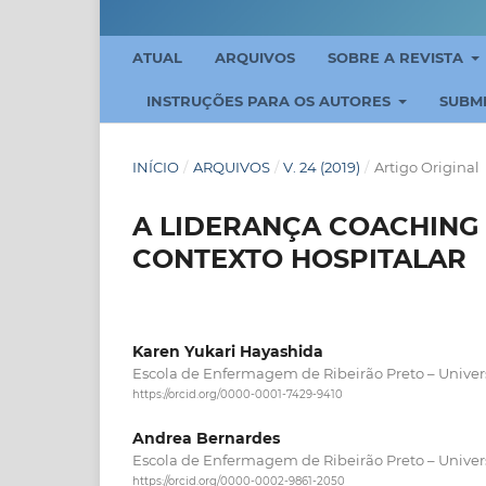
ATUAL
ARQUIVOS
SOBRE A REVISTA
INSTRUÇÕES PARA OS AUTORES
SUBM
INÍCIO
/
ARQUIVOS
/
V. 24 (2019)
/
Artigo Original
A LIDERANÇA COACHING
CONTEXTO HOSPITALAR
Karen Yukari Hayashida
Escola de Enfermagem de Ribeirão Preto – Univer
https://orcid.org/0000-0001-7429-9410
Andrea Bernardes
Escola de Enfermagem de Ribeirão Preto – Univer
https://orcid.org/0000-0002-9861-2050