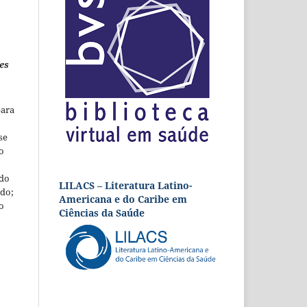
es
para
se
o
 do
LILACS – Literatura Latino-
udo;
Americana e do Caribe em
o
Ciências da Saúde