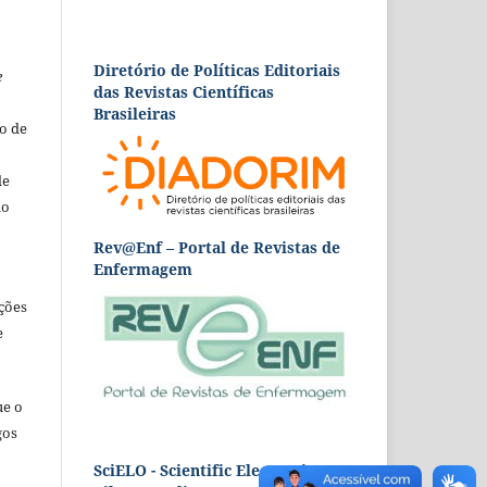
Diretório de Políticas Editoriais
e
das Revistas Científicas
Brasileiras
o de
de
ão
Rev@Enf – Portal de Revistas de
Enfermagem
ções
e
ue o
gos
SciELO - Scientific Electronic