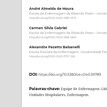
André Almeida de Moura
Escola de Enfermagem de Ribeirão Preto – Univer
https://orcid.org/0000-0003-2990-5375
Carmen Silvia Gabriel
Escola de Enfermagem de Ribeirão Preto – Univer
https://orcid.org/0000-0003-2666-2849
Alexandre Pazetto Balsanelli
Escola Paulista de Enfermagem. Universidade Fed
https://orcid.org/0000-0003-3757-1061
DOI:
https://doi.org/10.5380/ce.v24i0.59789
Palavras-chave:
Equipe de Enfermagem, Lid
Unidades Hospitalares, Enfermagem.