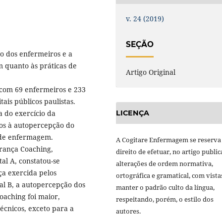
v. 24 (2019)
SEÇÃO
ão dos enfermeiros e a
 quanto às práticas de
Artigo Original
 com 69 enfermeiros e 233
ais públicos paulistas.
LICENÇA
a do exercício da
dos à autopercepção do
r de enfermagem.
A Cogitare Enfermagem se reserva
erança Coaching,
direito de efetuar, no artigo public
al A, constatou-se
alterações de ordem normativa,
ça exercida pelos
ortográfica e gramatical, com vista
al B, a autopercepção dos
manter o padrão culto da língua,
oaching foi maior,
respeitando, porém, o estilo dos
écnicos, exceto para a
autores.