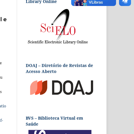
Library Online
l e
e
DOAJ – Diretório de Revistas de
Acesso Aberto
eu
s
atio
BVS – Biblioteca Virtual em
f-
Saúde