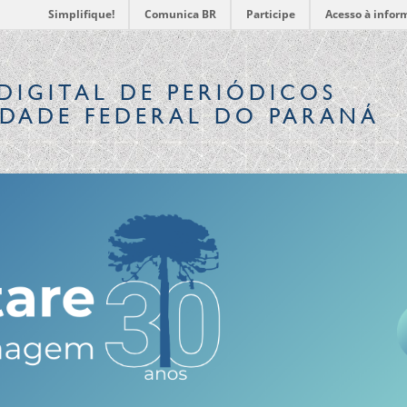
Simplifique!
Comunica BR
Participe
Acesso à infor
DIGITAL
DE PERIÓDICOS
IDADE FEDERAL DO PARANÁ