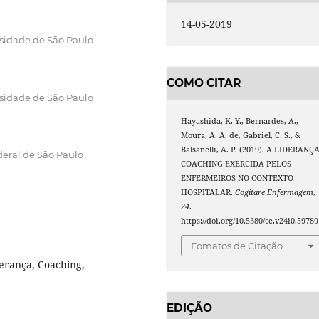
14-05-2019
sidade de São Paulo
COMO CITAR
sidade de São Paulo
Hayashida, K. Y., Bernardes, A.,
Moura, A. A. de, Gabriel, C. S., &
Balsanelli, A. P. (2019). A LIDERANÇ
eral de São Paulo
COACHING EXERCIDA PELOS
ENFERMEIROS NO CONTEXTO
HOSPITALAR.
Cogitare Enfermagem
,
24
.
https://doi.org/10.5380/ce.v24i0.59789
Fomatos de Citação
erança, Coaching,
EDIÇÃO