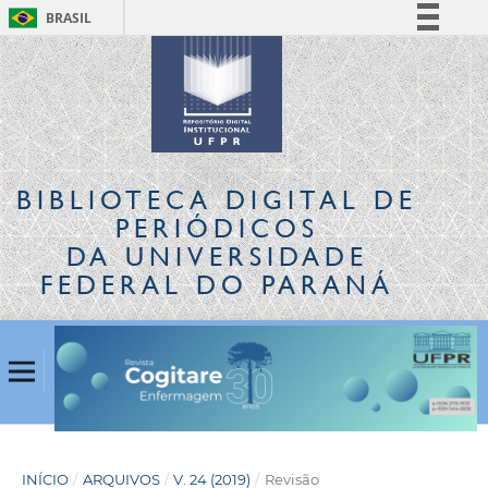
BRASIL
Simplifique!
Comunica BR
Participe
Acesso à informação
Legislação
BIBLIOTECA DIGITAL
DE
Canais
PERIÓDICOS
DA UNIVERSIDADE
FEDERAL DO PARANÁ
INÍCIO
/
ARQUIVOS
/
V. 24 (2019)
/
Revisão