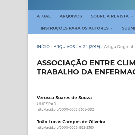
ATUAL
ARQUIVOS
SOBRE A REVISTA
INSTRUÇÕES PARA OS AUTORES
SUBM
INÍCIO
/
ARQUIVOS
/
V. 24 (2019)
/
Artigo Original
ASSOCIAÇÃO ENTRE CLIM
TRABALHO DA ENFERMA
Verusca Soares de Souza
UNESPAR
http://orcid.org/0000-0003-3305-6812
João Lucas Campos de Oliveira
http://orcid.org/0000-0002-1822-2360