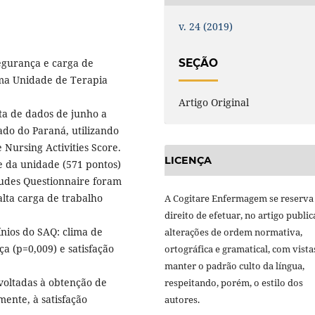
v. 24 (2019)
segurança e carga de
SEÇÃO
uma Unidade de Terapia
Artigo Original
eta de dados de junho a
ado do Paraná, utilizando
 Nursing Activities Score.
LICENÇA
re da unidade (571 pontos)
tudes Questionnaire foram
alta carga de trabalho
A Cogitare Enfermagem se reserva
direito de efetuar, no artigo public
ínios do SAQ: clima de
alterações de ordem normativa,
a (p=0,009) e satisfação
ortográfica e gramatical, com vista
manter o padrão culto da língua,
voltadas à obtenção de
respeitando, porém, o estilo dos
ente, à satisfação
autores.