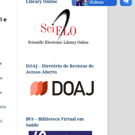
Library Online
l e
e
DOAJ – Diretório de Revistas de
Acesso Aberto
eu
s
atio
BVS – Biblioteca Virtual em
f-
Saúde