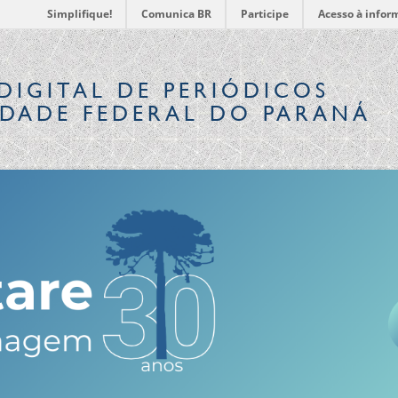
Simplifique!
Comunica BR
Participe
Acesso à infor
DIGITAL
DE PERIÓDICOS
IDADE FEDERAL DO PARANÁ