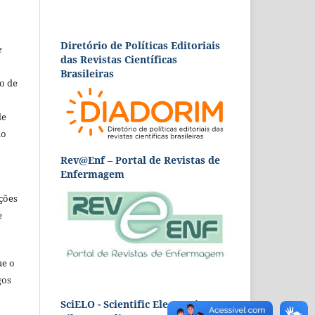
Diretório de Políticas Editoriais
e
das Revistas Científicas
Brasileiras
o de
de
ão
Rev@Enf – Portal de Revistas de
Enfermagem
ções
e
ue o
gos
SciELO - Scientific Electronic