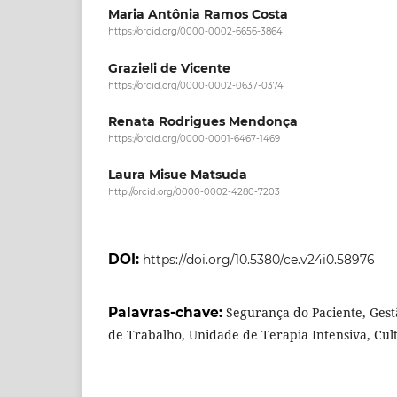
Maria Antônia Ramos Costa
https://orcid.org/0000-0002-6656-3864
Grazieli de Vicente
https://orcid.org/0000-0002-0637-0374
Renata Rodrigues Mendonça
https://orcid.org/0000-0001-6467-1469
Laura Misue Matsuda
http://orcid.org/0000-0002-4280-7203
DOI:
https://doi.org/10.5380/ce.v24i0.58976
Palavras-chave:
Segurança do Paciente, Ges
de Trabalho, Unidade de Terapia Intensiva, Cul