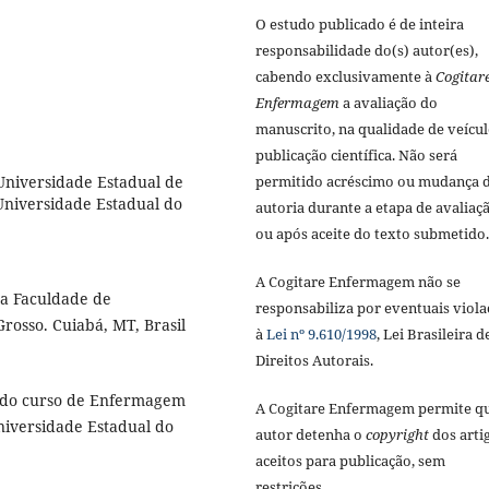
O estudo publicado é de inteira
responsabilidade do(s) autor(es),
cabendo exclusivamente à
Cogitar
Enfermagem
a avaliação do
manuscrito, na qualidade de veícul
publicação científica. Não será
niversidade Estadual de
permitido acréscimo ou mudança 
niversidade Estadual do
autoria durante a etapa de avaliaç
ou após aceite do texto submetido.
A Cogitare Enfermagem não se
a Faculdade de
responsabiliza por eventuais viola
osso. Cuiabá, MT, Brasil
à
Lei nº 9.610/1998
, Lei Brasileira d
Direitos Autorais.
 do curso de Enfermagem
A Cogitare Enfermagem permite q
niversidade Estadual do
autor detenha o
copyright
dos arti
aceitos para publicação, sem
restrições.