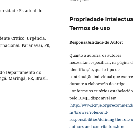
rsidade Estadual do
Propriedade Intelectua
Termos de uso
nte Crítico: Urgência,
Responsabilidade do Autor:
rnacional. Paranavaí, PR,
Quanto à autoria, os autores
necessitam especificar, na página d
identificação, qual o tipo de
 do Departamento do
contribuição individual que exerc
á. Maringá, PR, Brasil.
durante a elaboração do artigo.
Conforme os critérios estabelecido
pelo ICMJE disponível em:
http://www.icmje.org/recommend
ns/browse/roles-and-
responsibilities/defining-the-role-o
authors-and-contributors.html
.