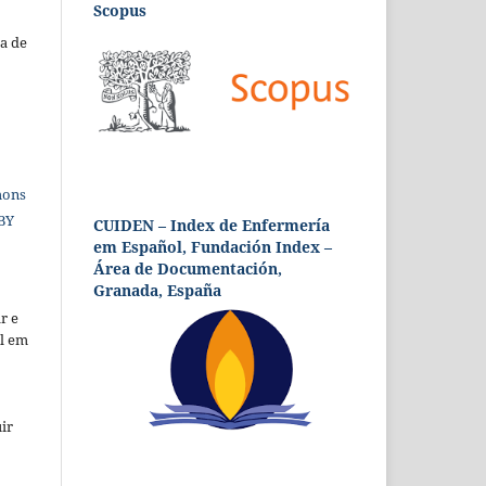
Scopus
a de
mons
 BY
CUIDEN – Index de Enfermería
em Español, Fundación Index –
Área de Documentación,
Granada, España
r e
al em
ir