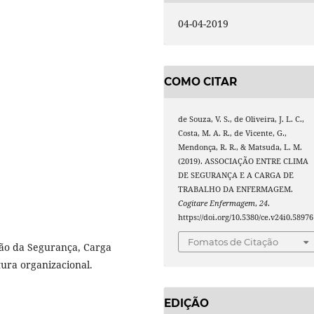
04-04-2019
COMO CITAR
de Souza, V. S., de Oliveira, J. L. C.,
Costa, M. A. R., de Vicente, G.,
Mendonça, R. R., & Matsuda, L. M.
(2019). ASSOCIAÇÃO ENTRE CLIMA
DE SEGURANÇA E A CARGA DE
TRABALHO DA ENFERMAGEM.
Cogitare Enfermagem
,
24
.
https://doi.org/10.5380/ce.v24i0.58976
Fomatos de Citação
tão da Segurança, Carga
tura organizacional.
EDIÇÃO