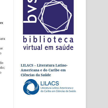
es
para
se
o
 do
LILACS – Literatura Latino-
udo;
Americana e do Caribe em
o
Ciências da Saúde