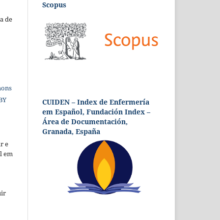
Scopus
a de
mons
 BY
CUIDEN – Index de Enfermería
em Español, Fundación Index –
Área de Documentación,
Granada, España
r e
al em
ir