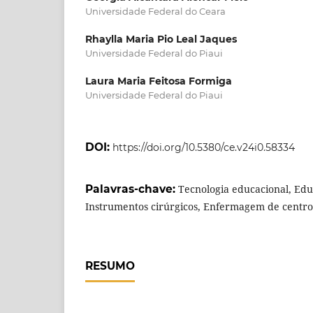
Universidade Federal do Ceara
Rhaylla Maria Pio Leal Jaques
Universidade Federal do Piaui
Laura Maria Feitosa Formiga
Universidade Federal do Piaui
DOI:
https://doi.org/10.5380/ce.v24i0.58334
Palavras-chave:
Tecnologia educacional, E
Instrumentos cirúrgicos, Enfermagem de centro
RESUMO