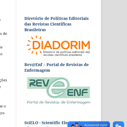
Diretório de Políticas Editoriais
e
das Revistas Científicas
Brasileiras
o de
de
ão
Rev@Enf – Portal de Revistas de
Enfermagem
ções
e
ue o
gos
SciELO - Scientific Electronic