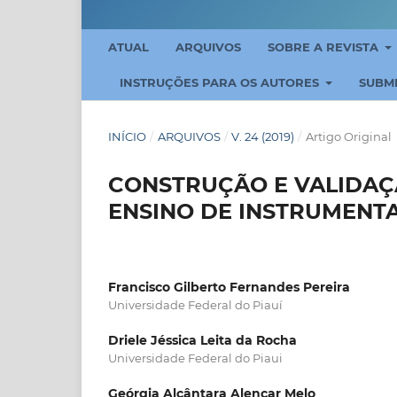
ATUAL
ARQUIVOS
SOBRE A REVISTA
INSTRUÇÕES PARA OS AUTORES
SUBM
INÍCIO
/
ARQUIVOS
/
V. 24 (2019)
/
Artigo Original
CONSTRUÇÃO E VALIDAÇÃ
ENSINO DE INSTRUMENT
Francisco Gilberto Fernandes Pereira
Universidade Federal do Piauí
Driele Jéssica Leita da Rocha
Universidade Federal do Piaui
Geórgia Alcântara Alencar Melo