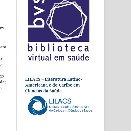
es
para
se
o
 do
LILACS – Literatura Latino-
udo;
Americana e do Caribe em
o
Ciências da Saúde