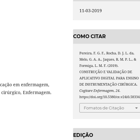
11-03-2019
COMO CITAR
Pereira, F. G. F., Rocha, D. J. L. da,
Melo, G. A. A., Jaques, R. M. P. L., &
Formiga, L. M. F. (2019).
CONSTRUÇÃO E VALIDAÇÃO DE
APLICATIVO DIGITAL PARA ENSINO
ducação em enfermagem,
DE INSTRUMENTAÇÃO CIRÚRGICA.
Cogitare Enfermagem
,
24
.
 cirúrgico, Enfermagem.
https://doi.org/10.5380/ce.v24i0.58334
Fomatos de Citação
EDIÇÃO