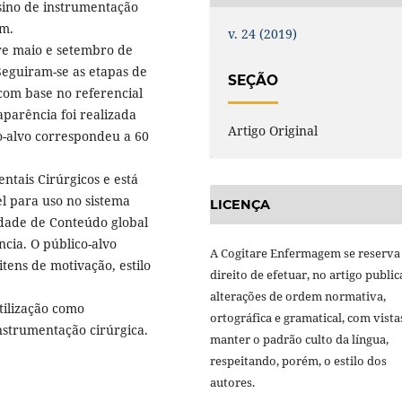
nsino de instrumentação
em.
v. 24 (2019)
re maio e setembro de
 Seguiram-se as etapas de
SEÇÃO
com base no referencial
parência foi realizada
Artigo Original
co-alvo correspondeu a 60
ntais Cirúrgicos e está
l para uso no sistema
LICENÇA
idade de Conteúdo global
cia. O público-alvo
A Cogitare Enfermagem se reserva
itens de motivação, estilo
direito de efetuar, no artigo public
alterações de ordem normativa,
tilização como
ortográfica e gramatical, com vista
nstrumentação cirúrgica.
manter o padrão culto da língua,
respeitando, porém, o estilo dos
autores.