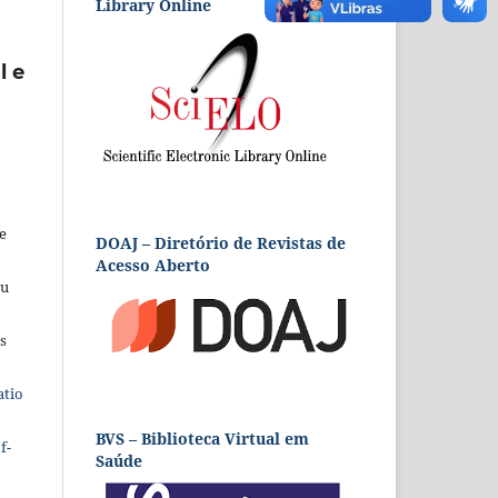
Library Online
l e
e
DOAJ – Diretório de Revistas de
Acesso Aberto
eu
s
atio
BVS – Biblioteca Virtual em
f-
Saúde