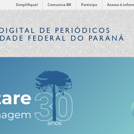
Simplifique!
Comunica BR
Participe
Acesso à infor
DIGITAL
DE PERIÓDICOS
IDADE FEDERAL DO PARANÁ