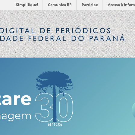
Simplifique!
Comunica BR
Participe
Acesso à infor
DIGITAL
DE PERIÓDICOS
IDADE FEDERAL DO PARANÁ