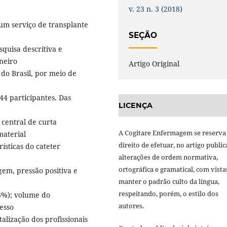
v. 23 n. 3 (2018)
um serviço de transplante
SEÇÃO
quisa descritiva e
aneiro
Artigo Original
do Brasil, por meio de
 44 participantes. Das
LICENÇA
 central de curta
A Cogitare Enfermagem se reserva
material
direito de efetuar, no artigo public
ísticas do cateter
alterações de ordem normativa,
ortográfica e gramatical, com vista
gem, pressão positiva e
manter o padrão culto da língua,
respeitando, porém, o estilo dos
3%); volume do
autores.
esso
alização dos profissionais