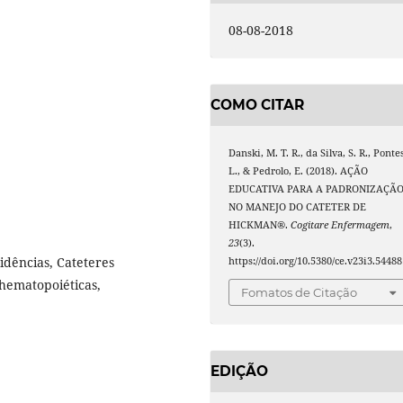
08-08-2018
COMO CITAR
Danski, M. T. R., da Silva, S. R., Ponte
L., & Pedrolo, E. (2018). AÇÃO
EDUCATIVA PARA A PADRONIZAÇÃ
NO MANEJO DO CATETER DE
HICKMAN®.
Cogitare Enfermagem
,
23
(3).
dências, Cateteres
https://doi.org/10.5380/ce.v23i3.54488
 hematopoiéticas,
Fomatos de Citação
EDIÇÃO