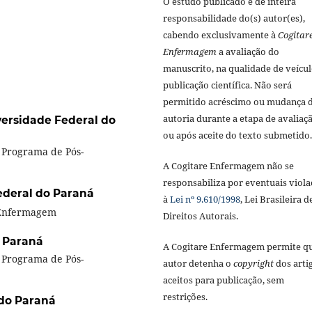
O estudo publicado é de inteira
responsabilidade do(s) autor(es),
cabendo exclusivamente à
Cogitar
Enfermagem
a avaliação do
manuscrito, na qualidade de veícul
publicação científica. Não será
permitido acréscimo ou mudança 
autoria durante a etapa de avaliaç
ersidade Federal do
ou após aceite do texto submetido.
Programa de Pós-
A Cogitare Enfermagem não se
responsabiliza por eventuais viola
ederal do Paraná
à
Lei nº 9.610/1998
, Lei Brasileira d
 Enfermagem
Direitos Autorais.
o Paraná
A Cogitare Enfermagem permite q
Programa de Pós-
autor detenha o
copyright
dos arti
aceitos para publicação, sem
restrições.
 do Paraná