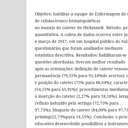
Objetivo: habilitar a equipe de Enfermagem de 
de células-tronco hematopoiéticas
no manejo do cateter de Hickman®. Método: pes
quantitativa. A coleta de dados ocorreu entre j
e março de 2017, em um hospital público do Sul 
questionários que foram analisados mediante
estatística descritiva. Resultados: habilitaram-se
questões abordadas, tiveram melhor resultado
após as orientações: definição de cateter venoso
permanência (79,55% para 93,18%de acertos); 
e posição do cateter (75% para 88,64%); caracter
(54,55% para 65,91%); procedimentos imediatos
à inserção do cateter (2,27% para 18,18%); lava
refluxo induzido pela seringa (72,73% para
97,73%); bloqueio do cateter (84,09% para 97,7
priming(22,73%para 54,55%). Conclusão: o proc
educativo desenvolvido possibilitou a instrument