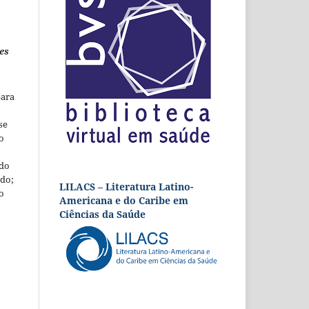
es
para
se
o
 do
udo;
LILACS – Literatura Latino-
o
Americana e do Caribe em
Ciências da Saúde