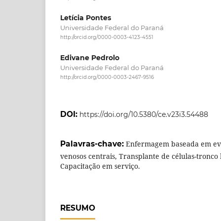
Letícia Pontes
Universidade Federal do Paraná
http://orcid.org/0000-0003-4123-4551
Edivane Pedrolo
Universidade Federal do Paraná
http://orcid.org/0000-0003-2467-9516
DOI:
https://doi.org/10.5380/ce.v23i3.54488
Palavras-chave:
Enfermagem baseada em evi
venosos centrais, Transplante de células-tronco
Capacitação em serviço.
RESUMO