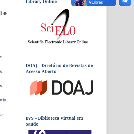
Library Online
l e
e
DOAJ – Diretório de Revistas de
Acesso Aberto
eu
s
atio
f-
BVS – Biblioteca Virtual em
Saúde