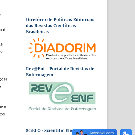
e
Diretório de Políticas Editoriais
das Revistas Científicas
o de
Brasileiras
de
ão
Rev@Enf – Portal de Revistas de
Enfermagem
ções
e
ue o
gos
SciELO - Scientific Electronic