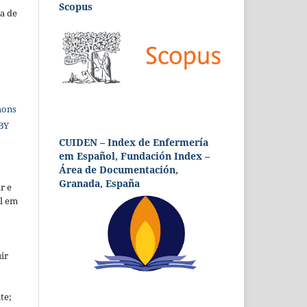
Scopus
a de
mons
 BY
CUIDEN – Index de Enfermería
em Español, Fundación Index –
Área de Documentación,
Granada, España
r e
al em
ir
te;