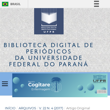
BRASIL
Simplifique!
Comunica BR
Participe
Acesso à informação
Legislação
BIBLIOTECA DIGITAL
DE
Canais
PERIÓDICOS
DA UNIVERSIDADE
FEDERAL DO PARANÁ
INÍCIO
/
ARQUIVOS
/
V. 22 N. 4 (2017)
/
Artigo Original