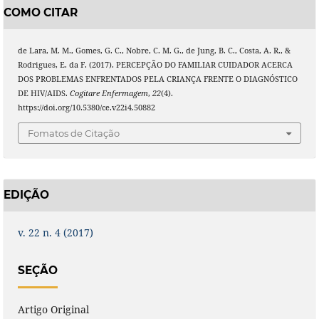
COMO CITAR
de Lara, M. M., Gomes, G. C., Nobre, C. M. G., de Jung, B. C., Costa, A. R., &
Rodrigues, E. da F. (2017). PERCEPÇÃO DO FAMILIAR CUIDADOR ACERCA
DOS PROBLEMAS ENFRENTADOS PELA CRIANÇA FRENTE O DIAGNÓSTICO
DE HIV/AIDS.
Cogitare Enfermagem
,
22
(4).
https://doi.org/10.5380/ce.v22i4.50882
Fomatos de Citação
EDIÇÃO
v. 22 n. 4 (2017)
SEÇÃO
Artigo Original