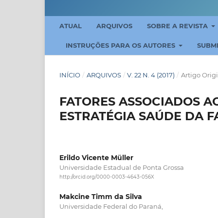
ATUAL
ARQUIVOS
SOBRE A REVISTA
INSTRUÇÕES PARA OS AUTORES
SUBM
INÍCIO
/
ARQUIVOS
/
V. 22 N. 4 (2017)
/
Artigo Orig
FATORES ASSOCIADOS A
ESTRATÉGIA SAÚDE DA F
Erildo Vicente Müller
Universidade Estadual de Ponta Grossa
http://orcid.org/0000-0003-4643-056X
Makcine Timm da Silva
Universidade Federal do Paraná,