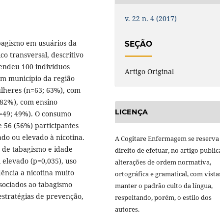
v. 22 n. 4 (2017)
abagismo em usuários da
SEÇÃO
co transversal, descritivo
eendeu 100 indivíduos
Artigo Original
m município da região
lheres (n=63; 63%), com
 82%), com ensino
LICENÇA
n=49; 49%). O consumo
 e 56 (56%) participantes
o ou elevado à nicotina.
A Cogitare Enfermagem se reserva
 de tabagismo e idade
direito de efetuar, no artigo public
l elevado (p=0,035), uso
alterações de ordem normativa,
ência a nicotina muito
ortográfica e gramatical, com vista
ssociados ao tabagismo
manter o padrão culto da língua,
 estratégias de prevenção,
respeitando, porém, o estilo dos
autores.