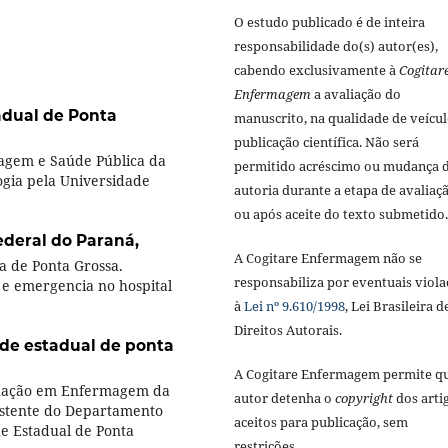
O estudo publicado é de inteira
responsabilidade do(s) autor(es),
cabendo exclusivamente à
Cogitar
Enfermagem
a avaliação do
adual de Ponta
manuscrito, na qualidade de veícul
publicação científica. Não será
agem e Saúde Pública da
permitido acréscimo ou mudança 
ogia pela Universidade
autoria durante a etapa de avaliaç
ou após aceite do texto submetido.
ederal do Paraná,
A Cogitare Enfermagem não se
 de Ponta Grossa.
responsabiliza por eventuais viola
 e emergencia no hospital
à
Lei nº 9.610/1998
, Lei Brasileira d
Direitos Autorais.
de estadual de ponta
A Cogitare Enfermagem permite q
duação em Enfermagem da
autor detenha o
copyright
dos arti
istente do Departamento
aceitos para publicação, sem
e Estadual de Ponta
restrições.