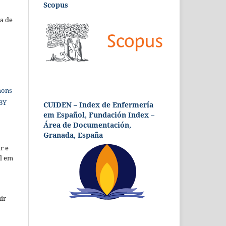
Scopus
a de
mons
 BY
CUIDEN – Index de Enfermería
em Español, Fundación Index –
Área de Documentación,
Granada, España
r e
al em
ir