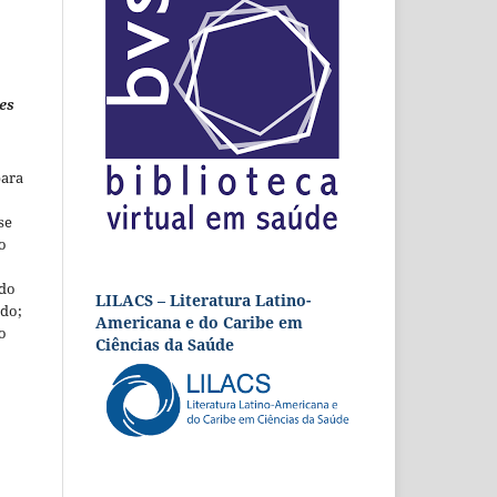
es
para
se
o
 do
LILACS – Literatura Latino-
udo;
Americana e do Caribe em
o
Ciências da Saúde