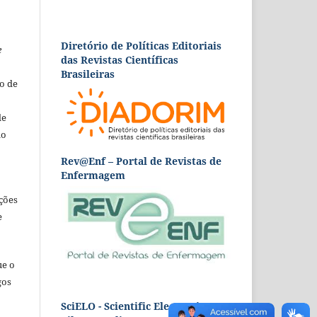
Diretório de Políticas Editoriais
e
das Revistas Científicas
Brasileiras
o de
de
ão
Rev@Enf – Portal de Revistas de
Enfermagem
ções
e
ue o
gos
SciELO - Scientific Electronic