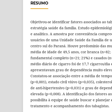
RESUMO
Objetivou-se identificar fatores associados ao t
estratégia saúde da família. Estudo epidemiológi
e analítico. A amostra por conveniência compr
usuários de uma Unidade Saúde da Família de u
centro sul do Paraná. Houve predomínio das mu
média de idade de 49,5 anos, cor branca (n=82;
fundamental completo (n=21; 21%) e casados (
médio diário de cigarro foi de 17,7 cigarros/dia
apresentavam grau de dependência muito elevad
Constatou-se associação entre a média de tempo
(p=0,001), estado civil viúvo (p=0,035), colestero
de anti-hipertensivo (p=0,031) e grau de depend
elevada (p=0,008). A identificação dos fatores a
possibilita à equipe de saúde buscar e planejar
tratamento e acompanhamento dos tabagistas.