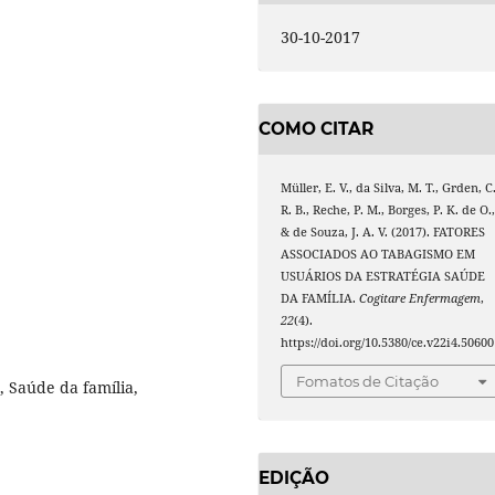
30-10-2017
COMO CITAR
Müller, E. V., da Silva, M. T., Grden, C
R. B., Reche, P. M., Borges, P. K. de O.
& de Souza, J. A. V. (2017). FATORES
ASSOCIADOS AO TABAGISMO EM
USUÁRIOS DA ESTRATÉGIA SAÚDE
DA FAMÍLIA.
Cogitare Enfermagem
,
22
(4).
https://doi.org/10.5380/ce.v22i4.50600
Fomatos de Citação
 Saúde da família,
EDIÇÃO