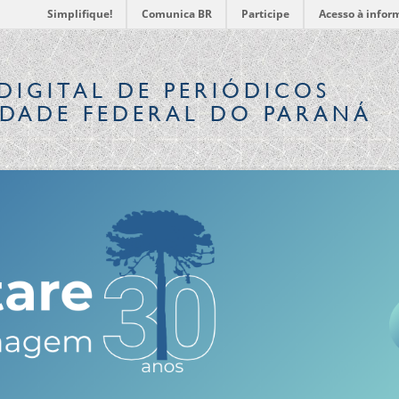
Simplifique!
Comunica BR
Participe
Acesso à infor
DIGITAL
DE PERIÓDICOS
IDADE FEDERAL DO PARANÁ