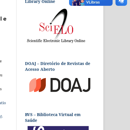
Library Online
l e
e
DOAJ – Diretório de Revistas de
Acesso Aberto
eu
s
atio
BVS – Biblioteca Virtual em
f-
Saúde