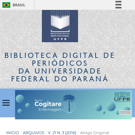
BRASIL
Simplifique!
Comunica BR
Participe
Acesso à informação
Legislação
BIBLIOTECA DIGITAL
DE
Canais
PERIÓDICOS
DA UNIVERSIDADE
FEDERAL DO PARANÁ
INÍCIO
/
ARQUIVOS
/
V. 21 N. 3 (2016)
/
Artigo Original