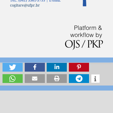
Tel.: (041) 3361-3755 | E-mail:
cogitare@ufpr.br