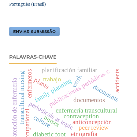
Português (Brasil)
ENVIAR SUBMISSÃO
PALAVRAS-CHAVE
planificación familiar
publicaciones periódicas c
accidents
enfermeros
transcultural nursing
work
trabajo
plants
family planning
atención de enfermería
documents
documentos
periodicals as topic
enfermería transcultural
occupational
contraception
nurses
culture
anticoncepción
peer review
etnografia
diabetic foot