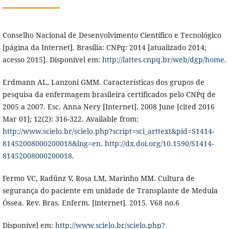
Conselho Nacional de Desenvolvimento Científico e Tecnológico
[página da Internet]. Brasília: CNPq: 2014 [atualizado 2014;
acesso 2015]. Disponível em:
http://lattes.cnpq.br/web/dgp/home
.
Erdmann AL, Lanzoni GMM. Características dos grupos de
pesquisa da enfermagem brasileira certificados pelo CNPq de
2005 a 2007. Esc. Anna Nery [Internet]. 2008 June [cited 2016
Mar 01]; 12(2): 316-322. Available from:
http://www.scielo.br/scielo.php?script=sci_arttext&pid=S1414-
81452008000200018&lng=en
.
http://dx.doi.org/10.1590/S1414-
81452008000200018
.
Fermo VC, Radünz V, Rosa LM, Marinho MM. Cultura de
segurança do paciente em unidade de Transplante de Medula
Óssea. Rev. Bras. Enferm. [internet]. 2015. V68 no.6
Disponível em:
http://www.scielo.br/scielo.php?