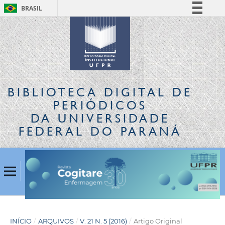
BRASIL
Simplifique!
Comunica BR
Participe
Acesso à informação
Legislação
BIBLIOTECA DIGITAL
DE
Canais
PERIÓDICOS
DA UNIVERSIDADE
FEDERAL DO PARANÁ
INÍCIO
/
ARQUIVOS
/
V. 21 N. 5 (2016)
/
Artigo Original