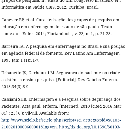
grupos de pesquisa. In: Anais do XIII Congresso Brasileiro em
Informática em Saúde CBIS, 2012, Curitiba: Brasil.
Canever BP, et al. Caracterização dos grupos de pesquisa em
educação em enfermagem do estado de são paulo. Texto
contexto – Enfer. 2014; Florianópolis, v. 23, n. 1, p. 21-28.
Barreira IA. A pesquisa em enfermagem no Brasil e sua posição
em agência federal de fomento. Rev Latino Am Enfermagem.
1993 Jan; 1 (1):51-7.
Urbanetto JS, Gerhdart LM. Segurança do paciente na tríade
assistência ensino pesquisa. [Editorial]. Rev Gaúcha Enferm.
2013;34(3):8-9.
Cassiani SHB. Enfermagem e a Pesquisa sobre Segurança dos
Pacientes. Acta paul. enferm. [Internet]. 2010 [cited 2016 Mar
01] ; 23( 6 ): vii-viii. Available from:
http://www.scielo.br/scielo.php?script=sci_arttext&pid=S0103-
21002010000600001&lng=en
.
http://dx.doi.org/10.1590/S0103-