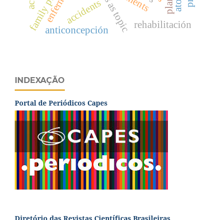
family planning
enfermeros
accidents
rehabilitación
anticoncepción
INDEXAÇÃO
Portal de Periódicos Capes
Diretório das Revistas Científicas Brasileiras