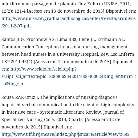
interferem na passagem de plantão. Rev Enferm UNISA, 2011;
12(2): 121-4 [Acesso em 13 de novembro de 2015] Disponível em:
http://www.unisa.br/graduacao/biologicas/enfer/revista/arquivos
/2011-2-07.pdf
Santos JLG, Prochnow AG, Lima SBS, Leite JL, Erdmann AL.
Communication Conception in hospital nursing management
between head nurses in a Universsity Hospital. Rev. Esc Enferm
USP 2011 45(4) [Acesso em 12 de novembro de 2015] Diponível
em:
http://www.scielo.br/scielo.php?
script=sci_arttext&pid=S008062342011000400024&lng=en&nrm=i
so&tlng=en
Souza RAP, Cruz I. The implications of nursing diagnosis:
impaired verbal communication to the client of high complexity
in intensive care - Systematic Literature Review. Journal of
Specialized Nursing Care. 2014, Charts. [Acesso em 12 de
novembro de 2015] Diponível em:
http://www.uff.br/jsncare/index.php/jsncare/article/view/2692