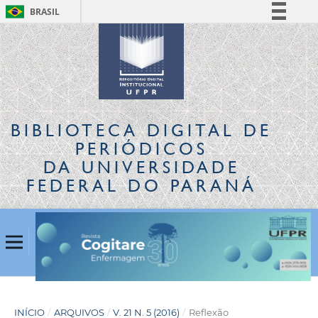
BRASIL
Simplifique!
Comunica BR
Participe
Acesso à informação
Legislação
BIBLIOTECA DIGITAL
DE
Canais
PERIÓDICOS
DA UNIVERSIDADE
FEDERAL DO PARANÁ
INÍCIO
/
ARQUIVOS
/
V. 21 N. 5 (2016)
/
Reflexão