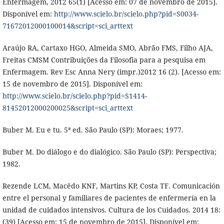
Enfermagem, 2012 65(1) [Acesso em: 07 de novembro de 2015].
Disponível em:
http://www.scielo.br/scielo.php?pid=S0034-
71672012000100014&script=sci_arttext
Araújo RA, Cartaxo HGO, Almeida SMO, Abrão FMS, Filho AJA,
Freitas CMSM Contribuições da Filosofia para a pesquisa em
Enfermagem. Rev Esc Anna Nery (impr.)2012 16 (2). [Acesso em:
15 de novembro de 2015]. Disponível em:
http://www.scielo.br/scielo.php?pid=S1414-
81452012000200025&script=sci_arttext
Buber M. Eu e tu. 5ª ed. São Paulo (SP): Moraes; 1977.
Buber M. Do diálogo e do dialógico. São Paulo (SP): Perspectiva;
1982.
Rezende LCM, Macêdo KNF, Martins KP, Costa TF. Comunicación
entre el personal y familiares de pacientes de enfermería en la
unidad de cuidados intensivos. Cultura de los Cuidados. 2014 18:
(39) [Acesso em: 15 de novembro de 2015]. Disponível em: