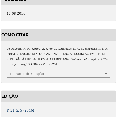
17-08-2016
COMO CITAR
de Oliveira, K. M., Abreu, A. K. de C., Rodrigues, M. C. S., & Freitas, R. L. A.
(2016). RELAÇÕES DIALÓGICAS E ASSISTÊNCIA SEGURA AO PACIENTE:
REFLEXÃO À LUZ DA FILOSOFIA BUBERIANA.
Cogitare Enfermagem
,
21
(5).
https://doi.org/10.5380/ce.v21i5.45264
Fomatos de Citação
EDIÇÃO
v. 21 n. 5 (2016)