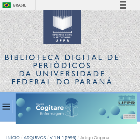
BRASIL
Simplifique!
Comunica BR
Participe
Acesso à informação
Legislação
BIBLIOTECA DIGITAL
DE
Canais
PERIÓDICOS
DA UNIVERSIDADE
FEDERAL DO PARANÁ
INÍCIO
/
ARQUIVOS
/
V. 1 N. 1 (1996)
/
Artigo Original