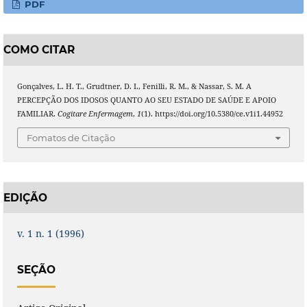
PDF
COMO CITAR
Gonçalves, L. H. T., Grudtner, D. I., Fenilli, R. M., & Nassar, S. M. A
PERCEPÇÃO DOS IDOSOS QUANTO AO SEU ESTADO DE SAÚDE E APOIO
FAMILIAR.
Cogitare Enfermagem
,
1
(1). https://doi.org/10.5380/ce.v1i1.44952
Fomatos de Citação
EDIÇÃO
v. 1 n. 1 (1996)
SEÇÃO