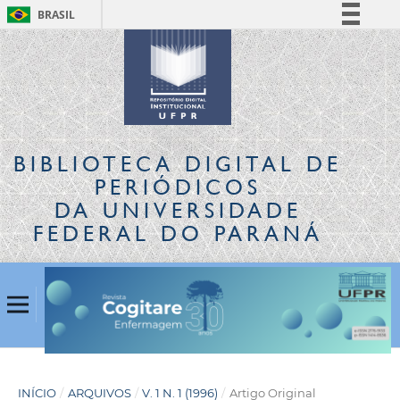
BRASIL
Simplifique!
Comunica BR
Participe
Acesso à informação
Legislação
BIBLIOTECA DIGITAL
DE
Canais
PERIÓDICOS
DA UNIVERSIDADE
FEDERAL DO PARANÁ
INÍCIO
/
ARQUIVOS
/
V. 1 N. 1 (1996)
/
Artigo Original