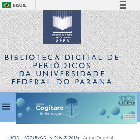
BRASIL
Simplifique!
Comunica BR
Participe
Acesso à informação
Legislação
BIBLIOTECA DIGITAL
DE
Canais
PERIÓDICOS
DA UNIVERSIDADE
FEDERAL DO PARANÁ
INÍCIO
/
ARQUIVOS
/
V. 21 N. 3 (2016)
/
Artigo Original