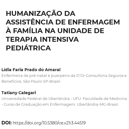
HUMANIZAÇÃO DA
ASSISTÊNCIA DE ENFERMAGEM
À FAMÍLIA NA UNIDADE DE
TERAPIA INTENSIVA
PEDIÁTRICA
Lídia Faria Prado do Amaral
Enfermeira de pré-natal e puerpério da D’Or Consultoria Seguros e
Benefícios. São Paulo-SP-Brasil.
Tatiany Calegari
Universidade Federal de Uberlândia - UFU. Faculdade de Medicina
- Curso de Graduação em Enfermagem. Uberlândia-MG-Brasil.
DOI:
https://doi.org/10.5380/ce.v21i3.44519