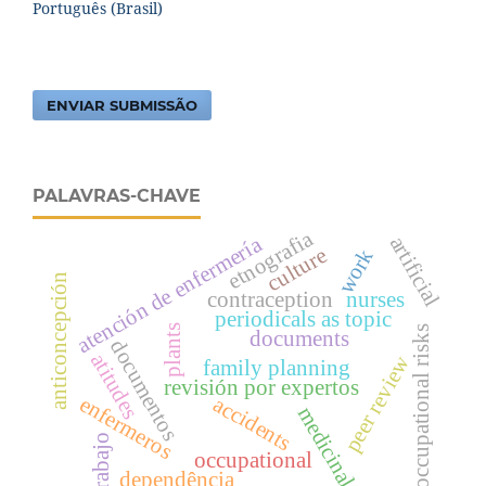
Português (Brasil)
ENVIAR SUBMISSÃO
PALAVRAS-CHAVE
etnografia
artificial
atención de enfermería
culture
work
anticoncepción
contraception
nurses
periodicals as topic
plants
occupational risks
documents
documentos
atitudes
peer review
family planning
revisión por expertos
enfermeros
accidents
medicinal
trabajo
occupational
dependência