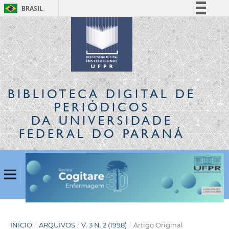
BRASIL
Simplifique!
Comunica BR
Participe
Acesso à informação
Legislação
BIBLIOTECA DIGITAL
DE
Canais
PERIÓDICOS
DA UNIVERSIDADE
FEDERAL DO PARANÁ
INÍCIO
/
ARQUIVOS
/
V. 3 N. 2 (1998)
/
Artigo Original