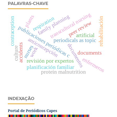
PALAVRAS-CHAVE
transcultural nursing
family planning
plants
respiration
contraception
rehabilitación
peer review
publicaciones periódicas c
artificial
anticoncepción
periodicals as topic
documentos
accidents
nurses
culture
work
documents
enfermeros
revisión por expertos
planificación familiar
protein malnutrition
INDEXAÇÃO
Portal de Periódicos Capes