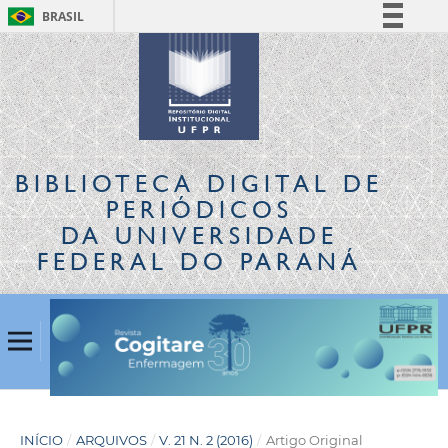
BRASIL
Simplifique!
Comunica BR
Participe
Acesso à informação
Legislação
BIBLIOTECA DIGITAL
DE
Canais
PERIÓDICOS
DA UNIVERSIDADE
FEDERAL DO PARANÁ
INÍCIO
/
ARQUIVOS
/
V. 21 N. 2 (2016)
/
Artigo Original