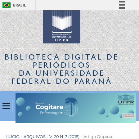
BRASIL
Simplifique!
Comunica BR
Participe
Acesso à informação
Legislação
BIBLIOTECA DIGITAL
DE
Canais
PERIÓDICOS
DA UNIVERSIDADE
FEDERAL DO PARANÁ
INÍCIO
/
ARQUIVOS
/
V. 20 N. 3 (2015)
/
Artigo Original