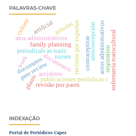
PALAVRAS-CHAVE
culture
artificial
revisión por expertos
atitudes
actos administrativos
anticoncepción
enfermería transcultural
atos administrativos
contraception
family planning
respiration
periodicals as topic
documentos
nurses
work
documents
peer review
accidents
plants
publicaciones periódicas c
revisão por pares
INDEXAÇÃO
Portal de Periódicos Capes