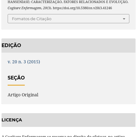
HANSENÍASE: CARACTERIZAÇÃO, FATORES RELACIONADOS E EVOLUÇÃO.
Cogitare Enfermagem
,
20
(3). https://doi.org/10.5380/ce.v20i3.41246
Fomatos de Citação
EDIÇÃO
v. 20 n. 3 (2015)
SEÇÃO
Artigo Original
LICENÇA
A Cogitare Enfermagem se reserva no direito de efetuar, no artigo