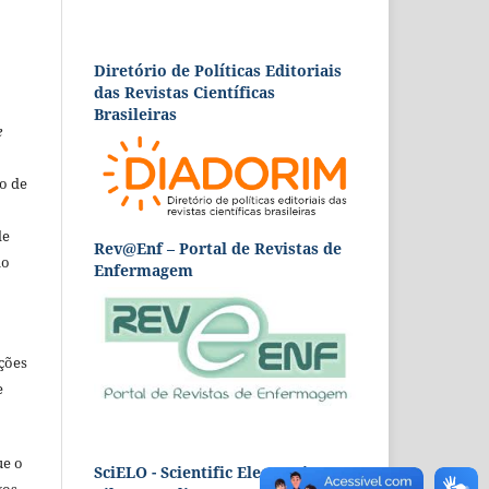
Diretório de Políticas Editoriais
das Revistas Científicas
Brasileiras
e
o de
de
Rev@Enf – Portal de Revistas de
ão
Enfermagem
ções
e
ue o
SciELO - Scientific Electronic