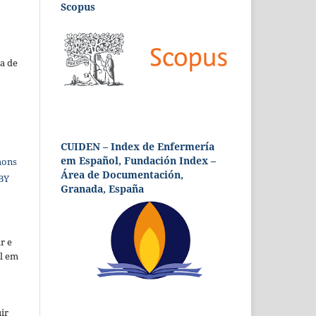
Scopus
a de
CUIDEN – Index de Enfermería
em Español, Fundación Index –
mons
Área de Documentación,
 BY
Granada, España
r e
al em
ir