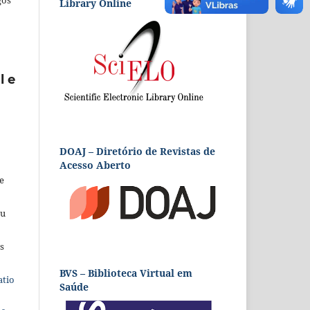
gos
Library Online
l e
DOAJ – Diretório de Revistas de
Acesso Aberto
e
eu
s
BVS – Biblioteca Virtual em
atio
Saúde