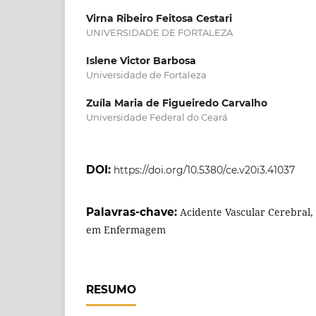
Virna Ribeiro Feitosa Cestari
UNIVERSIDADE DE FORTALEZA
Islene Victor Barbosa
Universidade de Fortaleza
Zuíla Maria de Figueiredo Carvalho
Universidade Federal do Ceará
DOI:
https://doi.org/10.5380/ce.v20i3.41037
Palavras-chave:
Acidente Vascular Cerebral
em Enfermagem
RESUMO