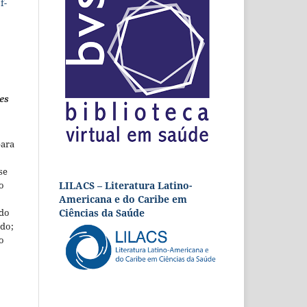
f-
es
para
se
LILACS – Literatura Latino-
o
Americana e do Caribe em
Ciências da Saúde
 do
udo;
o