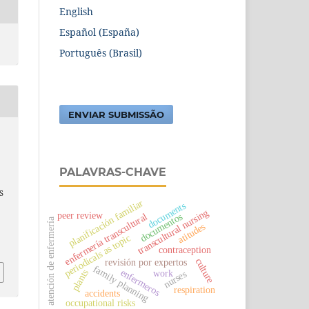
English
Español (España)
Português (Brasil)
ENVIAR SUBMISSÃO
PALAVRAS-CHAVE
S
planificación familiar
documents
transcultural nursing
peer review
documentos
enfermería transcultural
atención de enfermería
atitudes
periodicals as topic
contraception
culture
revisión por expertos
family planning
enfermeros
work
plants
nurses
respiration
accidents
occupational risks