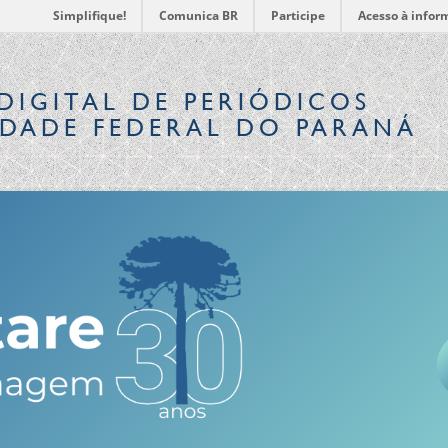
Simplifique!
Comunica BR
Participe
Acesso à infor
DIGITAL
DE PERIÓDICOS
IDADE FEDERAL DO PARANÁ