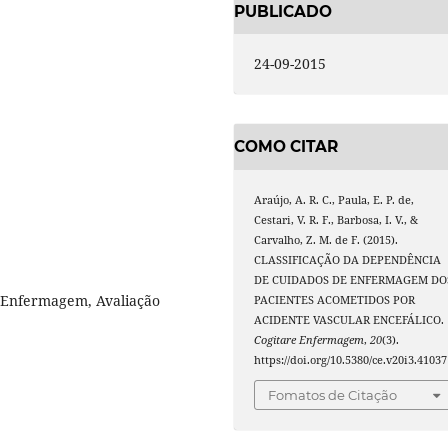
PUBLICADO
24-09-2015
COMO CITAR
Araújo, A. R. C., Paula, E. P. de,
Cestari, V. R. F., Barbosa, I. V., &
Carvalho, Z. M. de F. (2015).
CLASSIFICAÇÃO DA DEPENDÊNCIA
DE CUIDADOS DE ENFERMAGEM DO
, Enfermagem, Avaliação
PACIENTES ACOMETIDOS POR
ACIDENTE VASCULAR ENCEFÁLICO.
Cogitare Enfermagem
,
20
(3).
https://doi.org/10.5380/ce.v20i3.41037
Fomatos de Citação