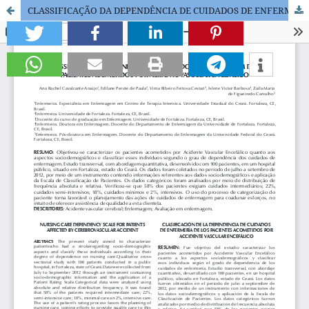
CLASSIFICAÇÃO DA DEPENDÊNCIA DE CUIDADOS DE ENFERMAGEM DOS PACIENTES ACOMETIDOS POR ACIDENTE VASCULAR ENCEFÁLICO