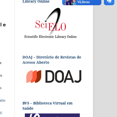
Library Online
l e
DOAJ – Diretório de Revistas de
Acesso Aberto
e
eu
s
atio
BVS – Biblioteca Virtual em
Saúde
f-