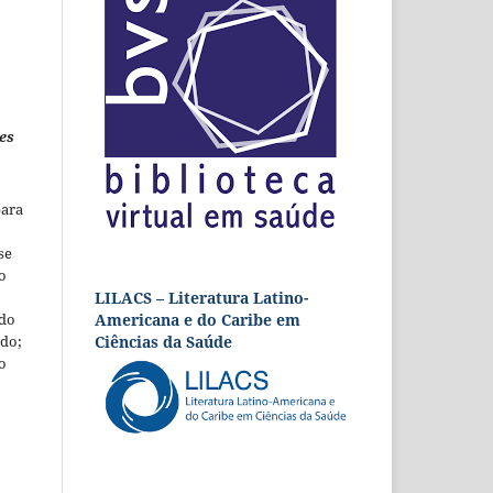
es
para
se
o
LILACS – Literatura Latino-
Americana e do Caribe em
 do
Ciências da Saúde
udo;
o