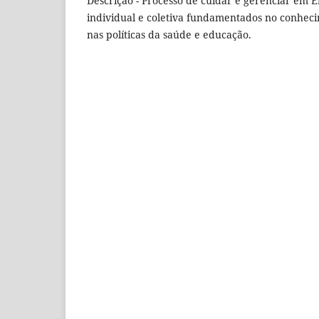
Descrição - Processo de cuidar e gerenciar e
individual e coletiva fundamentados no conhecim
nas políticas da saúde e educação.