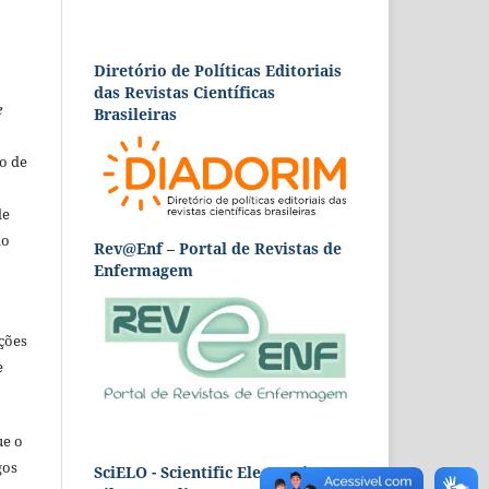
Diretório de Políticas Editoriais
das Revistas Científicas
e
Brasileiras
o de
de
ão
Rev@Enf – Portal de Revistas de
Enfermagem
ções
e
ue o
gos
SciELO - Scientific Electronic