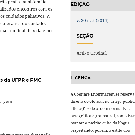
ção profissional-família
EDIÇÃO
alizados encontros com os
os cuidados paliativos. A
v. 20 n. 3 (2015)
ar a prática do cuidado,
onal, no final de vida e no
SEÇÃO
Artigo Original
LICENÇA
cas da UFPR e PMC
A Cogitare Enfermagem se reserva
masgem
direito de efetuar, no artigo public
alterações de ordem normativa,
ortográfica e gramatical, com vista
manter o padrão culto da língua,
respeitando, porém, o estilo dos