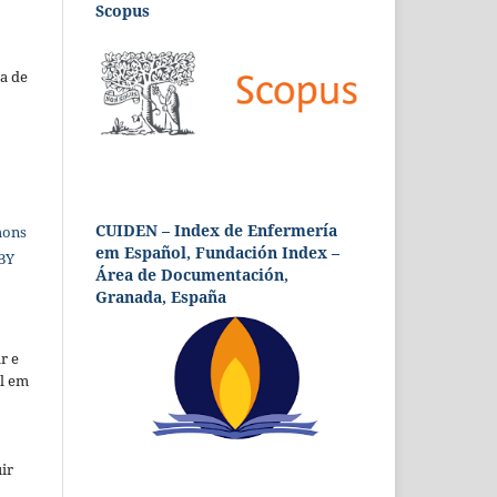
Scopus
a de
CUIDEN – Index de Enfermería
mons
em Español, Fundación Index –
 BY
Área de Documentación,
Granada, España
r e
al em
ir