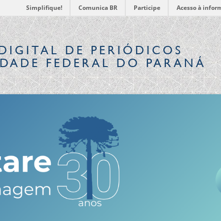
Simplifique!
Comunica BR
Participe
Acesso à infor
DIGITAL
DE PERIÓDICOS
IDADE FEDERAL DO PARANÁ