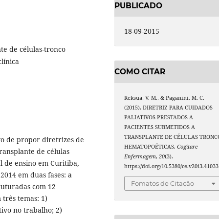
PUBLICADO
18-09-2015
te de células-tronco
línica
COMO CITAR
Reksua, V. M., & Paganini, M. C.
(2015). DIRETRIZ PARA CUIDADOS
PALIATIVOS PRESTADOS A
PACIENTES SUBMETIDOS A
TRANSPLANTE DE CÉLULAS TRONC
o de propor diretrizes de
HEMATOPOÉTICAS.
Cogitare
ransplante de células
Enfermagem
,
20
(3).
l de ensino em Curitiba,
https://doi.org/10.5380/ce.v20i3.41033
 2014 em duas fases: a
Fomatos de Citação
truturadas com 12
três temas: 1)
ivo no trabalho; 2)