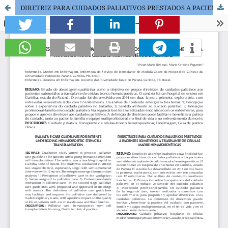
DIRETRIZ PARA CUIDADOS PALIATIVOS PRESTADOS A PACIENTES SUBMETIDOS A TRANSPLANTE DE CÉLULAS TRONCO HEMATOPOÉTICAS