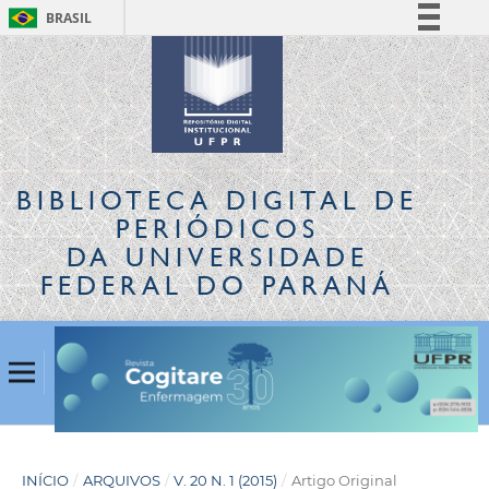
BRASIL
Simplifique!
Comunica BR
Participe
Acesso à informação
Legislação
BIBLIOTECA DIGITAL
DE
Canais
PERIÓDICOS
DA UNIVERSIDADE
FEDERAL DO PARANÁ
INÍCIO
/
ARQUIVOS
/
V. 20 N. 1 (2015)
/
Artigo Original