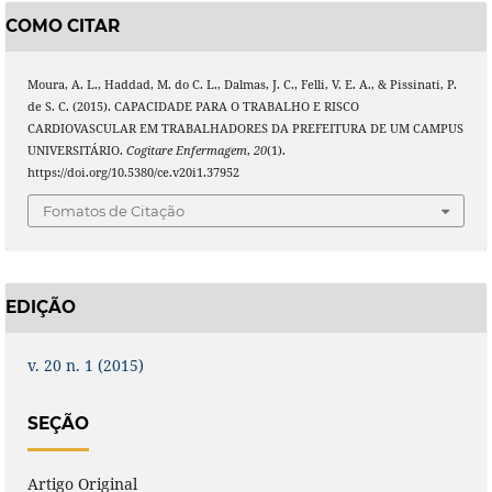
COMO CITAR
Moura, A. L., Haddad, M. do C. L., Dalmas, J. C., Felli, V. E. A., & Pissinati, P.
de S. C. (2015). CAPACIDADE PARA O TRABALHO E RISCO
CARDIOVASCULAR EM TRABALHADORES DA PREFEITURA DE UM CAMPUS
UNIVERSITÁRIO.
Cogitare Enfermagem
,
20
(1).
https://doi.org/10.5380/ce.v20i1.37952
Fomatos de Citação
EDIÇÃO
v. 20 n. 1 (2015)
SEÇÃO
Artigo Original