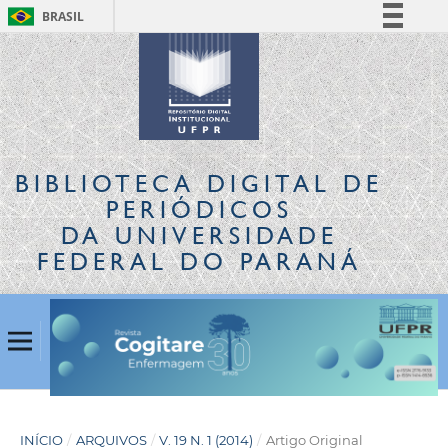
BRASIL
Simplifique!
Comunica BR
Participe
Acesso à informação
Legislação
BIBLIOTECA DIGITAL
DE
Canais
PERIÓDICOS
DA UNIVERSIDADE
FEDERAL DO PARANÁ
INÍCIO
/
ARQUIVOS
/
V. 19 N. 1 (2014)
/
Artigo Original