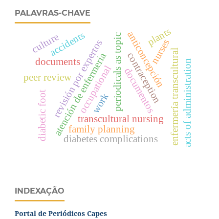
PALAVRAS-CHAVE
plants
anticoncepción
accidents
culture
periodicals as topic
nurses
revisión por expertos
enfermería transcultural
atención de enfermería
contraception
documents
acts of administration
occupational
documentos
peer review
diabetic foot
work
transcultural nursing
family planning
diabetes complications
INDEXAÇÃO
Portal de Periódicos Capes