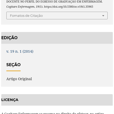
DOCENTE NO PERFIL DO EGRESSO DE GRADUAÇÃO EM ENFERMAGEM.
Cogitare Enfermagem
,
19
(1). https://doi.org/10.5380/ce.v19i1.35965
Fomatos de Citação
EDIÇÃO
v. 19 n. 1 (2014)
SEÇÃO
Artigo Original
LICENÇA
A Cogitare Enfermagem se reserva no direito de efetuar, no artigo