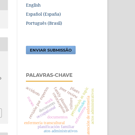
English
Español (España)
Português (Brasil)
ENVIAR SUBMISSÃO
PALAVRAS-CHAVE
O
accidents
peer review
plants
revisión por expertos
periodicals as topic
family planning
actos administrativos
contraception
nurses
atención de enfermería
work
culture
atitudes
documents
occupational
enfermeros
documentos
enfermería transcultural
planificación familiar
atos administrativos