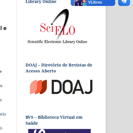
Library Online
l e
DOAJ – Diretório de Revistas de
Acesso Aberto
e
eu
s
atio
BVS – Biblioteca Virtual em
Saúde
f-