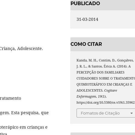
PUBLICADO
31-03-2014
COMO CITAR
Criança, Adolescente.
Kanda, M. H., Contim, D., Gonçalves,
J. R. L., & Santos, Érica A. (2014). A
PERCEPÇÃO DOS FAMILIARES
CUIDADORES SOBRE O TRATAMENT
QUIMIOTERÁPICO EM CRIANÇAS E
ADOLESCENTES.
Cogitare
Enfermagem
,
19
(1).
tratamento
https://doi.org/10.5380/ce.v19i1.35962
agem. Esta pesquisa, que
Fomatos de Citação
oterápico em crianças e
tiva