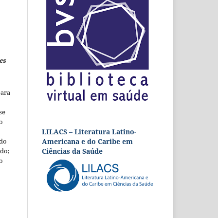
es
para
se
o
LILACS – Literatura Latino-
Americana e do Caribe em
 do
Ciências da Saúde
udo;
o