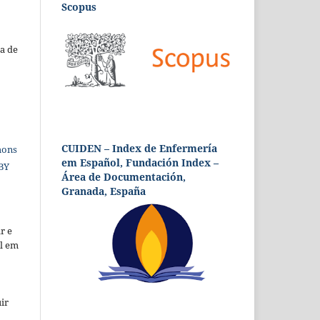
Scopus
a de
CUIDEN – Index de Enfermería
mons
em Español, Fundación Index –
 BY
Área de Documentación,
Granada, España
r e
al em
ir