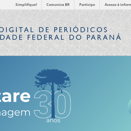
Simplifique!
Comunica BR
Participe
Acesso à infor
DIGITAL
DE PERIÓDICOS
IDADE FEDERAL DO PARANÁ