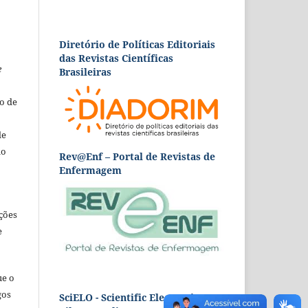
Diretório de Políticas Editoriais
das Revistas Científicas
e
Brasileiras
o de
de
ão
Rev@Enf – Portal de Revistas de
Enfermagem
ções
e
ue o
gos
SciELO - Scientific Electronic