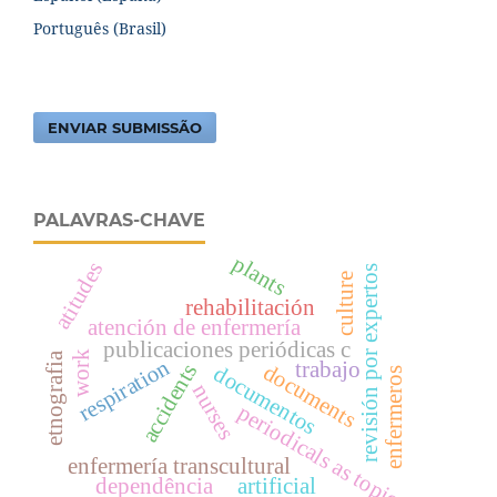
Português (Brasil)
ENVIAR SUBMISSÃO
PALAVRAS-CHAVE
plants
atitudes
revisión por expertos
culture
rehabilitación
atención de enfermería
publicaciones periódicas c
work
etnografia
respiration
trabajo
accidents
documents
documentos
enfermeros
nurses
periodicals as topic
enfermería transcultural
dependência
artificial