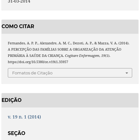
31-03-2014
COMO CITAR
Fernandes, A. P. P., Alexandre, A. M. C., Dezoti, A. P., & Mazza, V. A. (2014).
A PERCEPÇÃO DAS FAMÍLIAS SOBRE A ORGANIZAÇÃO DA ATENÇÃO
PRIMÁRIA À SAÚDE DA CRIANÇA.
Cogitare Enfermagem
,
19
(1).
https://doi.org/10.5380/ce.v19i1.35957
Fomatos de Citação
EDIÇÃO
v. 19 n. 1 (2014)
SEÇÃO