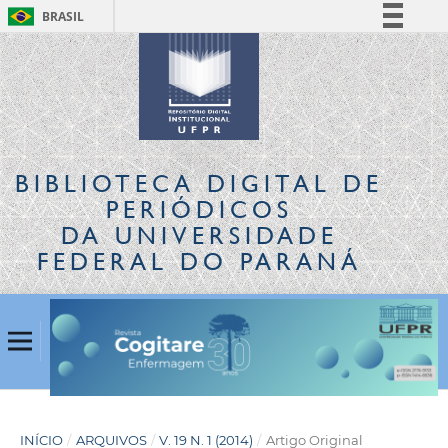
BRASIL
Simplifique!
Comunica BR
Participe
Acesso à informação
Legislação
BIBLIOTECA DIGITAL
DE
Canais
PERIÓDICOS
DA UNIVERSIDADE
FEDERAL DO PARANÁ
INÍCIO
/
ARQUIVOS
/
V. 19 N. 1 (2014)
/
Artigo Original