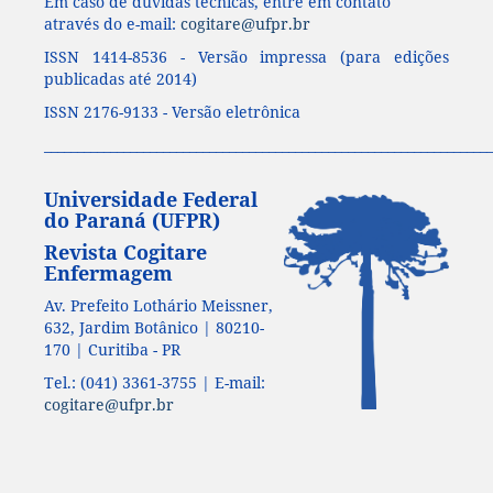
Em caso de dúvidas técnicas, entre em contato
através do e-mail:
cogitare@ufpr.br
ISSN 1414-8536 - Versão impressa (para edições
publicadas até 2014)
ISSN 2176-9133 - Versão eletrônica
____________________________________________________________________
Universidade Federal
do Paraná (UFPR)
Revista Cogitare
Enfermagem
Av. Prefeito Lothário Meissner,
632, Jardim Botânico | 80210-
170 | Curitiba - PR
Tel.: (041) 3361-3755 | E-mail:
cogitare@ufpr.br