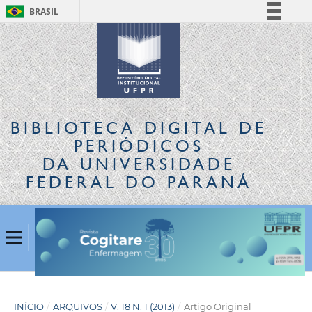
BRASIL
Simplifique!
Comunica BR
Participe
Acesso à informação
Legislação
BIBLIOTECA DIGITAL
DE
Canais
PERIÓDICOS
DA UNIVERSIDADE
FEDERAL DO PARANÁ
INÍCIO
/
ARQUIVOS
/
V. 18 N. 1 (2013)
/
Artigo Original