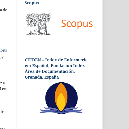
Scopus
a de
mons
 BY
CUIDEN – Index de Enfermería
em Español, Fundación Index –
Área de Documentación,
Granada, España
r e
al em
ir
te;