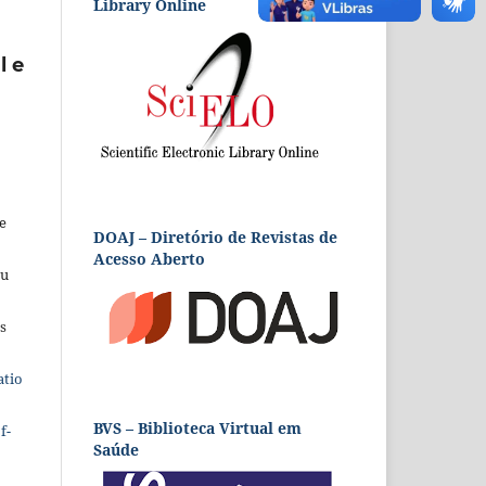
Library Online
l e
e
DOAJ – Diretório de Revistas de
Acesso Aberto
eu
s
atio
BVS – Biblioteca Virtual em
f-
Saúde