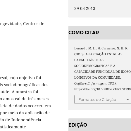
29-03-2013
ongevidade, Centros de
COMO CITAR
Lenardt, M. H., & Carneiro, N. H. K.
(2013). ASSOCIAÇÃO ENTRE AS
CARACTERÍSTICAS
SOCIODEMOGRÁFICAS E A
CAPACIDADE FUNCIONAL DE IDOSO
sal, cujo objetivo foi
LONGEVOS DA COMUNIDADE.
Cogitare Enfermagem
,
18
(1).
is sociodemográficas dos
https://doi.org/10.5380/ce.v18i1.31299
aúde. A amostra foi
do amostral de três meses
Fomatos de Citação
coleta de dados ocorreu em
 por meio da aplicação de
ida de Independência
EDIÇÃO
atisticamente