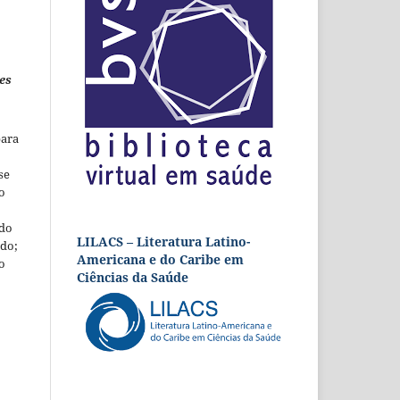
es
para
se
o
 do
LILACS – Literatura Latino-
udo;
Americana e do Caribe em
o
Ciências da Saúde