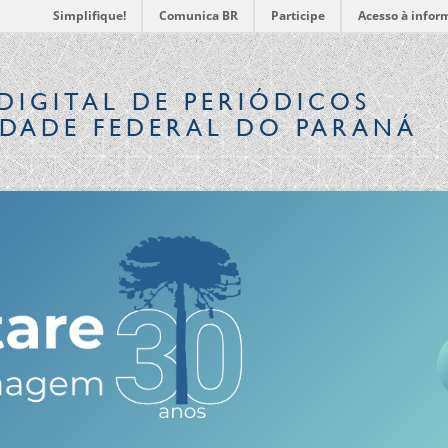
Simplifique!
Comunica BR
Participe
Acesso à infor
DIGITAL
DE PERIÓDICOS
IDADE FEDERAL DO PARANÁ