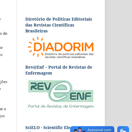
Diretório de Políticas Editoriais
e
das Revistas Científicas
Brasileiras
o de
de
ão
Rev@Enf – Portal de Revistas de
Enfermagem
ções
e
ue o
gos
SciELO - Scientific Electronic