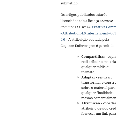
submetido.
Os artigos publicados estarão
licenciados sob a licença
Creative
Commons CC BY 4.0
Creative Com
- Attribution 4.0 International - CC
4.0
– A atribuição adotada pela
Cogitare Enfermagem é permitida:
Compartilhar
- copia
redistribuir o materi
qualquer mídia ou
formato;
Adaptar
- remixar,
transformar e constru
sobre o material para
qualquer finalidade,
mesmo comercialmen
Atribuição
- Você de
atribuir o devido créd
fornecer um link para