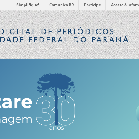
Simplifique!
Comunica BR
Participe
Acesso à infor
DIGITAL
DE PERIÓDICOS
IDADE FEDERAL DO PARANÁ