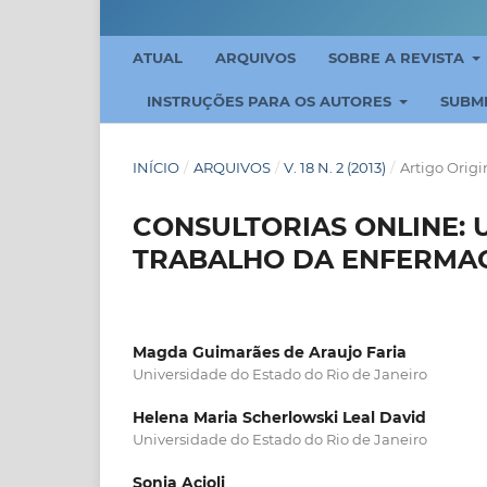
ATUAL
ARQUIVOS
SOBRE A REVISTA
INSTRUÇÕES PARA OS AUTORES
SUBM
INÍCIO
/
ARQUIVOS
/
V. 18 N. 2 (2013)
/
Artigo Origi
CONSULTORIAS ONLINE: 
TRABALHO DA ENFERMA
Magda Guimarães de Araujo Faria
Universidade do Estado do Rio de Janeiro
Helena Maria Scherlowski Leal David
Universidade do Estado do Rio de Janeiro
Sonia Acioli