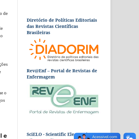
o de
Diretório de Políticas Editoriais
das Revistas Científicas
de
Brasileiras
ão
ções
Rev@Enf – Portal de Revistas de
e
Enfermagem
ue o
gos
SciELO - Scientific Electronic
l e