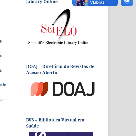
Library Online
e
eu
DOAJ – Diretório de Revistas de
s
Acesso Aberto
atio
f-
BVS – Biblioteca Virtual em
Saúde