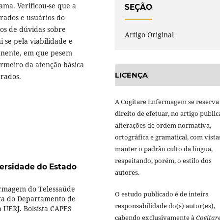
ama. Verificou-se que a
SEÇÃO
rados e usuários do
os de dúvidas sobre
Artigo Original
-se pela viabilidade e
anente, em que pesem
ermeiro da atenção básica
LICENÇA
erados.
A Cogitare Enfermagem se reserva
direito de efetuar, no artigo public
alterações de ordem normativa,
ortográfica e gramatical, com vista
manter o padrão culto da língua,
respeitando, porém, o estilo dos
ersidade do Estado
autores.
ermagem do Telessaúde
O estudo publicado é de inteira
tuta do Departamento de
responsabilidade do(s) autor(es),
UERJ. Bolsista CAPES
cabendo exclusivamente à
Cogitar