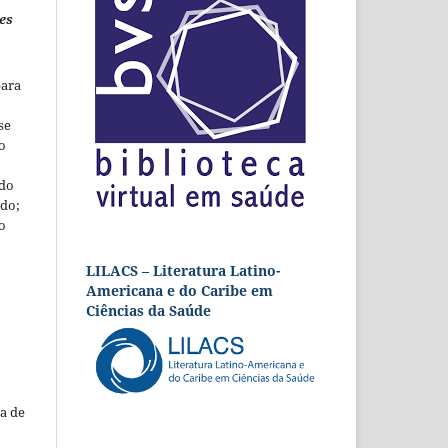
es
para
se
o
 do
udo;
o
LILACS – Literatura Latino-
Americana e do Caribe em
Ciências da Saúde
a de