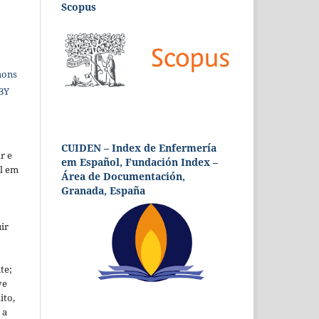
Scopus
mons
 BY
CUIDEN – Index de Enfermería
r e
em Español, Fundación Index –
al em
Área de Documentación,
Granada, España
ir
te;
ve
ito,
 a