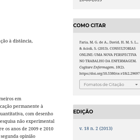
COMO CITAR
ão à distância,
Faria, M. G. de A., David, H. M. S. L.,
& Acioli, S. (2013). CONSULTORIAS
ONLINE: UMA NOVA PERSPECTIVA
NO TRABALHO DA ENFERMAGEM.
Cogitare Enfermagem
,
18
(2).
https://doi.org/10.5380/ce.v18i2.29697
Fomatos de Citação
rmeiros em
ucação permanente à
EDIÇÃO
 quantitativa, com desenho
pesquisa não experimental
v. 18 n. 2 (2013)
tre os anos de 2009 e 2010
e segunda opinião