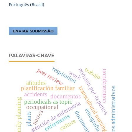
Português (Brasil)
ENVIAR SUBMISSÃO
PALAVRAS-CHAVE
respiration
trabajo
revisión por expertos
peer review
contraception
work
atitudes
planificación familiar
transcultural nursing
atos administrativos
accidents
documentos
family planning
periodicals as topic
atención de enfermería
occupational
etnografia
nurses
documents
plants
enfermeros
culture