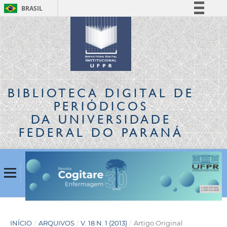
BRASIL
Simplifique!
Comunica BR
Participe
Acesso à informação
Legislação
BIBLIOTECA DIGITAL
DE
Canais
PERIÓDICOS
DA UNIVERSIDADE
FEDERAL DO PARANÁ
INÍCIO
/
ARQUIVOS
/
V. 18 N. 1 (2013)
/
Artigo Original