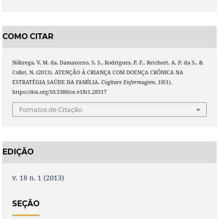
COMO CITAR
Nóbrega, V. M. da, Damasceno, S. S., Rodrigues, P. F., Reichert, A. P. da S., &
Collet, N. (2013). ATENÇÃO À CRIANÇA COM DOENÇA CRÔNICA NA
ESTRATÉGIA SAÚDE DA FAMÍLIA.
Cogitare Enfermagem
,
18
(1).
https://doi.org/10.5380/ce.v18i1.28517
Fomatos de Citação
EDIÇÃO
v. 18 n. 1 (2013)
SEÇÃO