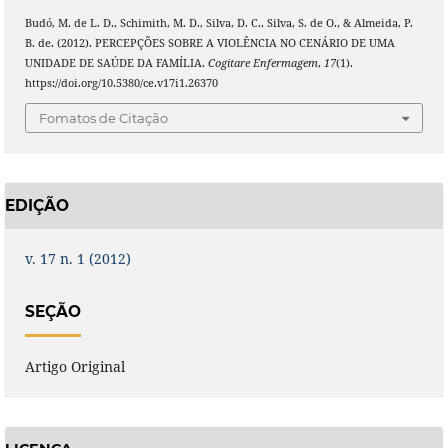
Budó, M. de L. D., Schimith, M. D., Silva, D. C., Silva, S. de O., & Almeida, P.
B. de. (2012). PERCEPÇÕES SOBRE A VIOLÊNCIA NO CENÁRIO DE UMA
UNIDADE DE SAÚDE DA FAMÍLIA.
Cogitare Enfermagem
,
17
(1).
https://doi.org/10.5380/ce.v17i1.26370
Fomatos de Citação
EDIÇÃO
v. 17 n. 1 (2012)
SEÇÃO
Artigo Original