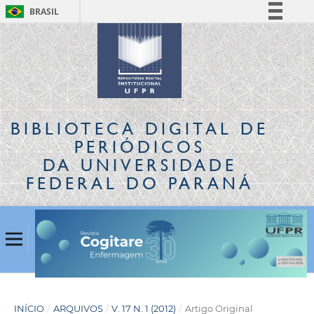
BRASIL
Simplifique!
Comunica BR
Participe
Acesso à informação
Legislação
BIBLIOTECA DIGITAL
DE
Canais
PERIÓDICOS
DA UNIVERSIDADE
FEDERAL DO PARANÁ
INÍCIO
/
ARQUIVOS
/
V. 17 N. 1 (2012)
/
Artigo Original