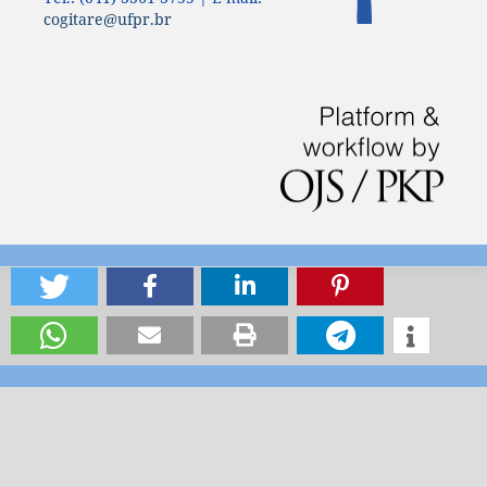
cogitare@ufpr.br