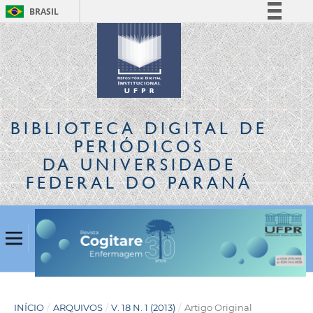
BRASIL
Simplifique!
Comunica BR
Participe
Acesso à informação
Legislação
BIBLIOTECA DIGITAL
DE
Canais
PERIÓDICOS
DA UNIVERSIDADE
FEDERAL DO PARANÁ
INÍCIO
/
ARQUIVOS
/
V. 18 N. 1 (2013)
/
Artigo Original