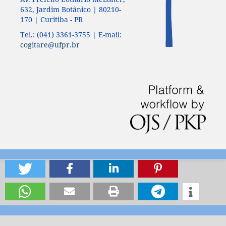
632, Jardim Botânico | 80210-
170 | Curitiba - PR
Tel.: (041) 3361-3755 | E-mail:
cogitare@ufpr.br