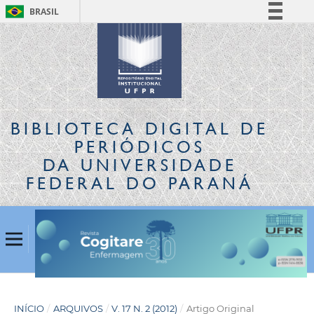
BRASIL
Simplifique!
Comunica BR
Participe
Acesso à informação
Legislação
BIBLIOTECA DIGITAL
DE
Canais
PERIÓDICOS
DA UNIVERSIDADE
FEDERAL DO PARANÁ
INÍCIO
/
ARQUIVOS
/
V. 17 N. 2 (2012)
/
Artigo Original