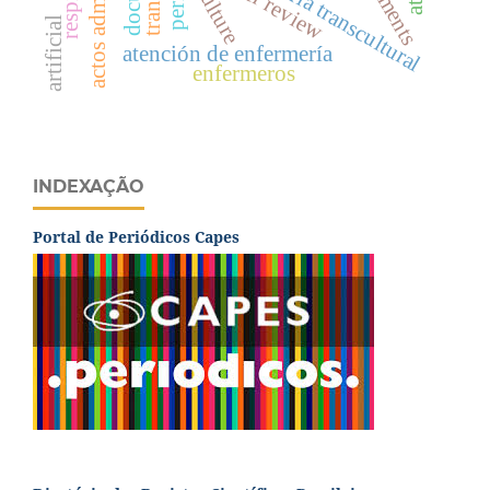
enfermería transcultural
peer review
culture
artificial
atención de enfermería
enfermeros
INDEXAÇÃO
Portal de Periódicos Capes