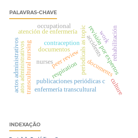
PALAVRAS-CHAVE
occupational
revisión por expertos
periodicals as topic
rehabilitación
atención de enfermería
work
accidents
actos administrativos
contraception
transcultural nursing
atos administrativos
documentos
peer review
documents
nurses
respiration
culture
publicaciones periódicas c
enfermería transcultural
INDEXAÇÃO