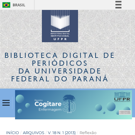
BRASIL
Simplifique!
Comunica BR
Participe
Acesso à informação
Legislação
BIBLIOTECA DIGITAL
DE
Canais
PERIÓDICOS
DA UNIVERSIDADE
FEDERAL DO PARANÁ
INÍCIO
/
ARQUIVOS
/
V. 18 N. 1 (2013)
/
Reflexão