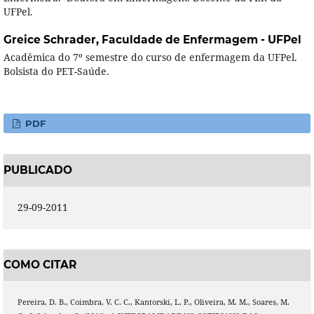
UFPel.
Greice Schrader,
Faculdade de Enfermagem - UFPel
Acadêmica do 7º semestre do curso de enfermagem da UFPel.
Bolsista do PET-Saúde.
PDF
PUBLICADO
29-09-2011
COMO CITAR
Pereira, D. B., Coimbra, V. C. C., Kantorski, L. P., Oliveira, M. M., Soares, M.