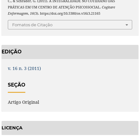
C., & Schrader, G. (2011). A INTEGRALIDADE NO COTIDIANO DAS
PRÁTICAS EM UM CENTRO DE ATENÇÃO PSICOSSOCIAL.
Cogitare
Enfermagem
,
16
(3). https://doi.org/10.5380/ce.v16i3.21165
Fomatos de Citação
EDIÇÃO
v. 16 n. 3 (2011)
SEÇÃO
Artigo Original
LICENÇA