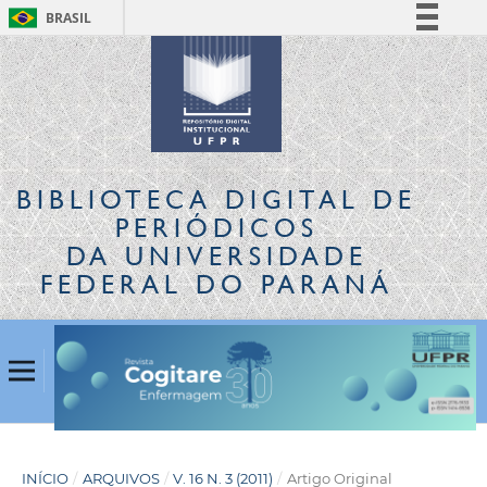
BRASIL
Simplifique!
Comunica BR
Participe
Acesso à informação
Legislação
BIBLIOTECA DIGITAL
DE
Canais
PERIÓDICOS
DA UNIVERSIDADE
FEDERAL DO PARANÁ
INÍCIO
/
ARQUIVOS
/
V. 16 N. 3 (2011)
/
Artigo Original