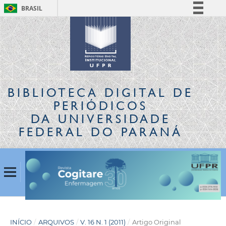
BRASIL
Simplifique!
Comunica BR
Participe
Acesso à informação
Legislação
BIBLIOTECA DIGITAL
DE
Canais
PERIÓDICOS
DA UNIVERSIDADE
FEDERAL DO PARANÁ
INÍCIO
/
ARQUIVOS
/
V. 16 N. 1 (2011)
/
Artigo Original