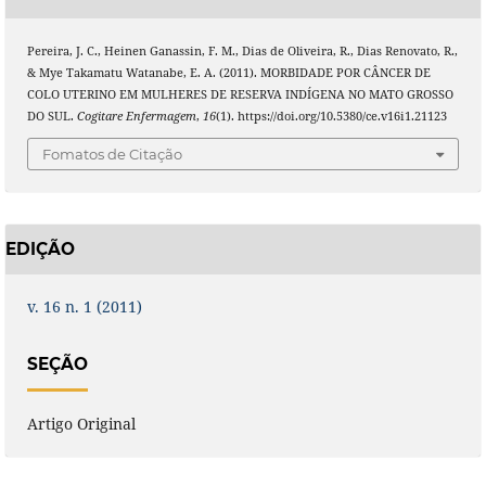
Pereira, J. C., Heinen Ganassin, F. M., Dias de Oliveira, R., Dias Renovato, R.,
& Mye Takamatu Watanabe, E. A. (2011). MORBIDADE POR CÂNCER DE
COLO UTERINO EM MULHERES DE RESERVA INDÍGENA NO MATO GROSSO
DO SUL.
Cogitare Enfermagem
,
16
(1). https://doi.org/10.5380/ce.v16i1.21123
Fomatos de Citação
EDIÇÃO
v. 16 n. 1 (2011)
SEÇÃO
Artigo Original