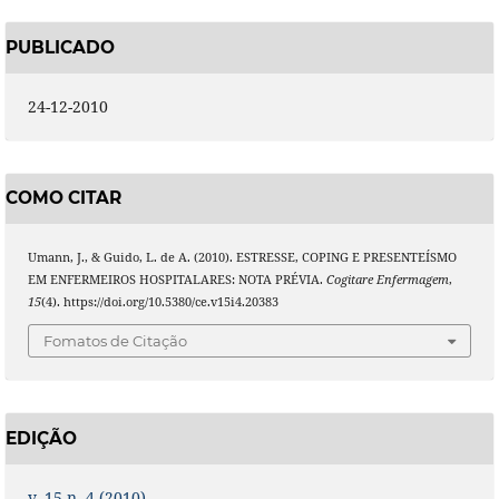
PUBLICADO
24-12-2010
COMO CITAR
Umann, J., & Guido, L. de A. (2010). ESTRESSE, COPING E PRESENTEÍSMO
EM ENFERMEIROS HOSPITALARES: NOTA PRÉVIA.
Cogitare Enfermagem
,
15
(4). https://doi.org/10.5380/ce.v15i4.20383
Fomatos de Citação
EDIÇÃO
v. 15 n. 4 (2010)