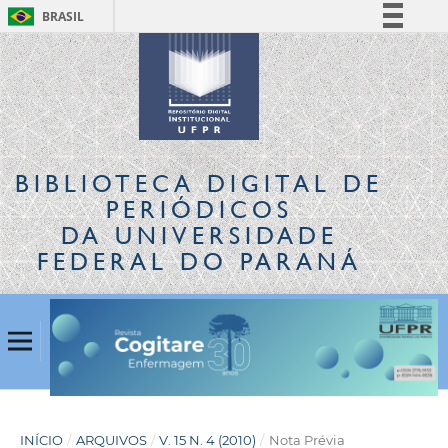
BRASIL
Simplifique!
Comunica BR
Participe
Acesso à informação
Legislação
BIBLIOTECA DIGITAL
DE
Canais
PERIÓDICOS
DA UNIVERSIDADE
FEDERAL DO PARANÁ
INÍCIO
/
ARQUIVOS
/
V. 15 N. 4 (2010)
/
Nota Prévia