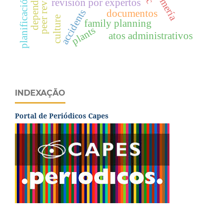
planificación familiar
dependência
peer review
revisión por expertos
accidents
documentos
culture
family planning
plants
atos administrativos
INDEXAÇÃO
Portal de Periódicos Capes