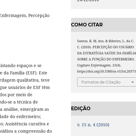
 Enfermagem, Percepção
COMO CITAR
Santos, R. M. dos, & Ribeiro, L. da C.
C. (2010). PERCEPÇÃO DO USUÁRIO
DA ESTRATÉGIA SAÚDE DA FAMÍLI
SOBRE A FUNÇÃO DO ENFERMEIRO.
stando espaços e se
Cogitare Enfermagem
,
15
(4).
https://doi.org/10.5380/ce.v15i4.20373
 da Família (ESF). Este
ordagem qualitativa, teve
Fomatos de Citação
o que usuários de ESF têm
ados por meio de
ndo-se a técnica de
EDIÇÃO
a análise, emergiram as
idade do enfermeiro;
; Assistência curativa e
v. 15 n. 4 (2010)
ubsidiou a compreensão do