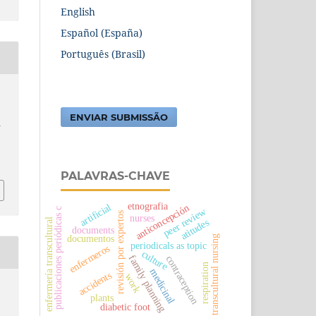
English
Español (España)
Português (Brasil)
ENVIAR SUBMISSÃO
A
PALAVRAS-CHAVE
etnografia
artificial
anticoncepción
peer review
publicaciones periódicas c
revisión por expertos
nurses
enfermería transcultural
atitudes
documents
documentos
transcultural nursing
periodicals as topic
enfermeros
culture
family planning
contraception
respiration
medicinal
accidents
work
plants
diabetic foot