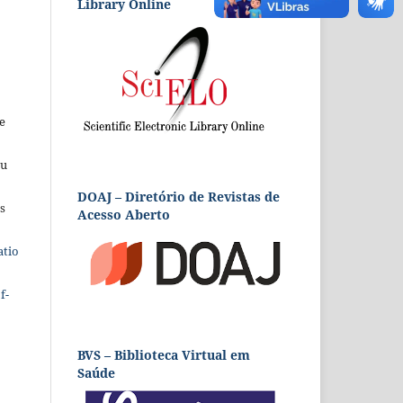
Library Online
e
eu
DOAJ – Diretório de Revistas de
s
Acesso Aberto
atio
f-
BVS – Biblioteca Virtual em
Saúde