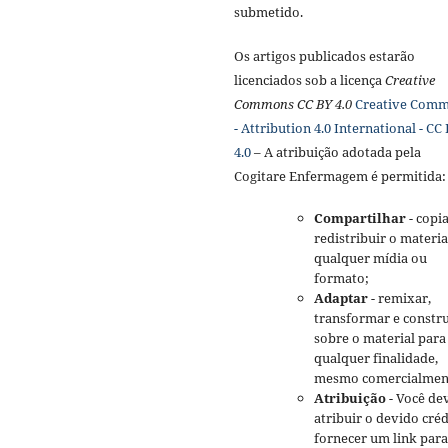
submetido.
Os artigos publicados estarão
licenciados sob a licença
Creative
Commons CC BY 4.0
Creative Com
- Attribution 4.0 International - CC
4.0
– A atribuição adotada pela
Cogitare Enfermagem é permitida:
Compartilhar
- copia
redistribuir o materi
qualquer mídia ou
formato;
Adaptar
- remixar,
transformar e constru
sobre o material para
qualquer finalidade,
mesmo comercialmen
Atribuição
- Você de
atribuir o devido créd
fornecer um link para