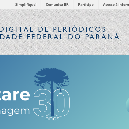
Simplifique!
Comunica BR
Participe
Acesso à infor
DIGITAL
DE PERIÓDICOS
IDADE FEDERAL DO PARANÁ