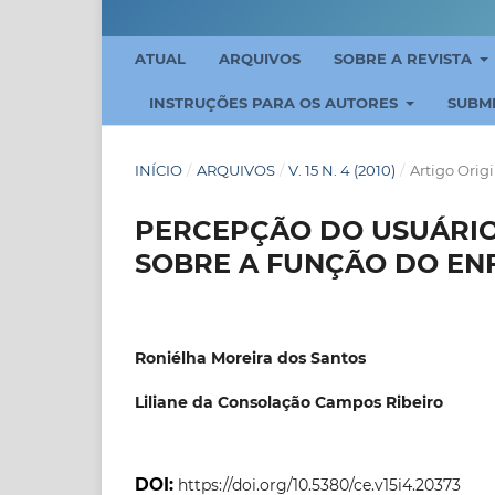
ATUAL
ARQUIVOS
SOBRE A REVISTA
INSTRUÇÕES PARA OS AUTORES
SUBM
INÍCIO
/
ARQUIVOS
/
V. 15 N. 4 (2010)
/
Artigo Orig
PERCEPÇÃO DO USUÁRIO 
SOBRE A FUNÇÃO DO EN
Roniélha Moreira dos Santos
Liliane da Consolação Campos Ribeiro
DOI:
https://doi.org/10.5380/ce.v15i4.20373