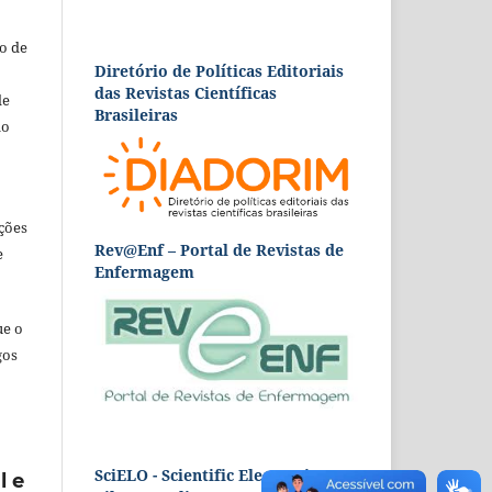
o de
Diretório de Políticas Editoriais
das Revistas Científicas
de
Brasileiras
ão
ções
Rev@Enf – Portal de Revistas de
e
Enfermagem
ue o
gos
SciELO - Scientific Electronic
l e