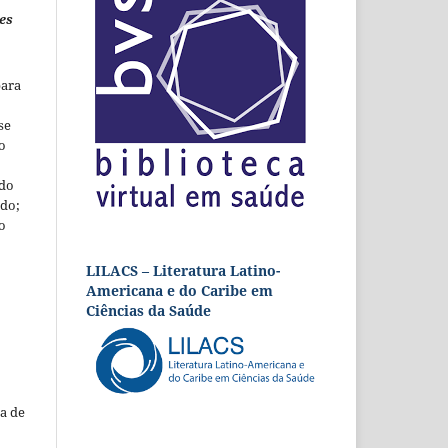
es
para
se
o
 do
udo;
o
LILACS – Literatura Latino-
Americana e do Caribe em
Ciências da Saúde
a de