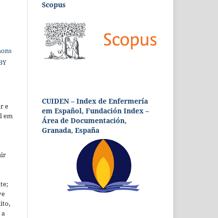
Scopus
mons
 BY
CUIDEN – Index de Enfermería
r e
em Español, Fundación Index –
al em
Área de Documentación,
Granada, España
ir
te;
ve
ito,
 a