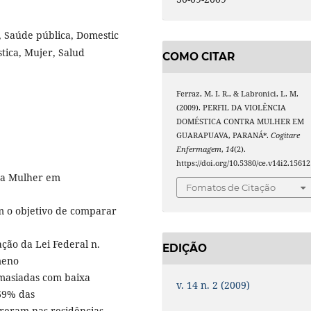
, Saúde pública, Domestic
tica, Mujer, Salud
COMO CITAR
Ferraz, M. I. R., & Labronici, L. M.
(2009). PERFIL DA VIOLÊNCIA
DOMÉSTICA CONTRA MULHER EM
GUARAPUAVA, PARANÁ*.
Cogitare
Enfermagem
,
14
(2).
https://doi.org/10.5380/ce.v14i2.15612
 da Mulher em
Fomatos de Citação
om o objetivo de comparar
ção da Lei Federal n.
EDIÇÃO
meno
amasiadas com baixa
v. 14 n. 2 (2009)
,69% das
reram nas residências,