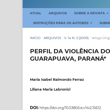
ATUAL
ARQUIVOS
SOBRE A REVISTA
INSTRUÇÕES PARA OS AUTORES
SUBM
INÍCIO
/
ARQUIVOS
/
V. 14 N. 2 (2009)
/
Artigo Orig
PERFIL DA VIOLÊNCIA 
GUARAPUAVA, PARANÁ*
Maria Isabel Raimondo Ferraz
Liliana Maria Labronici
DOI:
https://doi.org/10.5380/ce.v14i2.15612