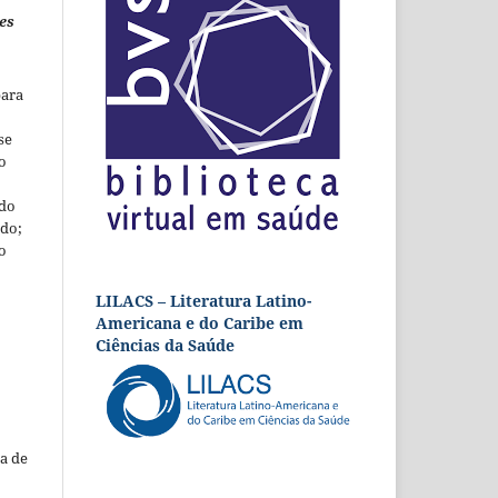
es
para
se
o
 do
udo;
o
LILACS – Literatura Latino-
Americana e do Caribe em
Ciências da Saúde
a de