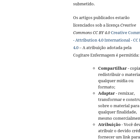
submetido.
Os artigos publicados estarão
licenciados sob a licença
Creative
Commons CC BY 4.0
Creative Com
- Attribution 4.0 International - CC
4.0
– A atribuição adotada pela
Cogitare Enfermagem é permitida:
Compartilhar
- copia
redistribuir o materi
qualquer mídia ou
formato;
Adaptar
- remixar,
transformar e constru
sobre o material para
qualquer finalidade,
mesmo comercialmen
Atribuição
- Você de
atribuir o devido créd
fornecer um link para