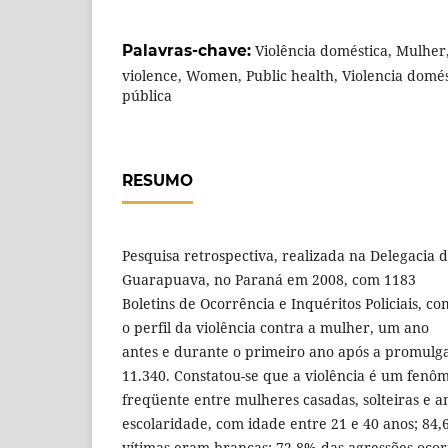
Palavras-chave:
Violência doméstica, Mulher
violence, Women, Public health, Violencia domés
pública
RESUMO
Pesquisa retrospectiva, realizada na Delegacia
Guarapuava, no Paraná em 2008, com 1183
Boletins de Ocorrência e Inquéritos Policiais, c
o perfil da violência contra a mulher, um ano
antes e durante o primeiro ano após a promulga
11.340. Constatou-se que a violência é um fenô
freqüente entre mulheres casadas, solteiras e 
escolaridade, com idade entre 21 e 40 anos; 84
vítimas eram brancas; 72,8% das agressões ocor