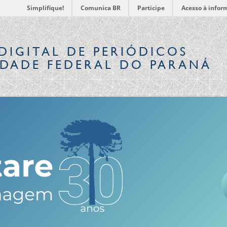
Simplifique!
Comunica BR
Participe
Acesso à infor
DIGITAL
DE PERIÓDICOS
IDADE FEDERAL DO PARANÁ