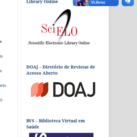
Library Online
e
eu
DOAJ – Diretório de Revistas de
s
Acesso Aberto
atio
f-
BVS – Biblioteca Virtual em
Saúde