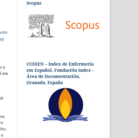
Scopus
mons
 BY
CUIDEN – Index de Enfermería
r e
em Español, Fundación Index –
al em
Área de Documentación,
Granada, España
ir
te;
ve
ito,
 a