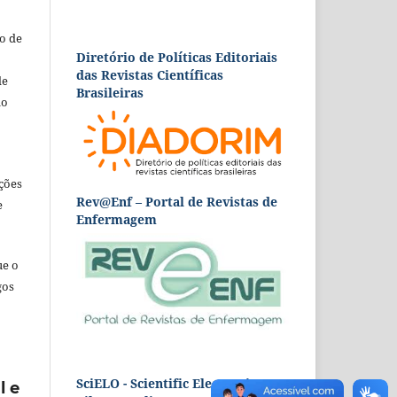
o de
Diretório de Políticas Editoriais
das Revistas Científicas
de
Brasileiras
ão
ções
Rev@Enf – Portal de Revistas de
e
Enfermagem
ue o
gos
SciELO - Scientific Electronic
l e