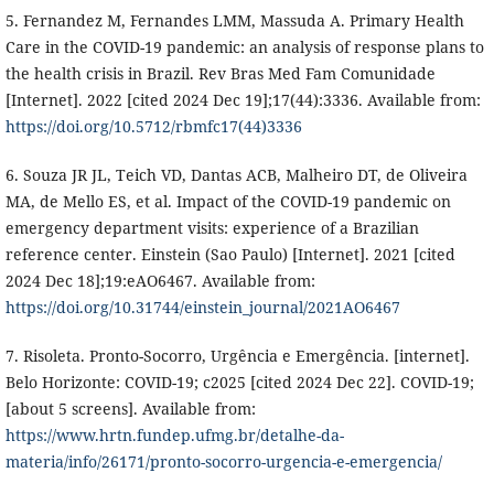
5. Fernandez M, Fernandes LMM, Massuda A. Primary Health
Care in the COVID-19 pandemic: an analysis of response plans to
the health crisis in Brazil. Rev Bras Med Fam Comunidade
[Internet]. 2022 [cited 2024 Dec 19];17(44):3336. Available from:
https://doi.org/10.5712/rbmfc17(44)3336
6. Souza JR JL, Teich VD, Dantas ACB, Malheiro DT, de Oliveira
MA, de Mello ES, et al. Impact of the COVID-19 pandemic on
emergency department visits: experience of a Brazilian
reference center. Einstein (Sao Paulo) [Internet]. 2021 [cited
2024 Dec 18];19:eAO6467. Available from:
https://doi.org/10.31744/einstein_journal/2021AO6467
7. Risoleta. Pronto-Socorro, Urgência e Emergência. [internet].
Belo Horizonte: COVID-19; c2025 [cited 2024 Dec 22]. COVID-19;
[about 5 screens]. Available from:
https://www.hrtn.fundep.ufmg.br/detalhe-da-
materia/info/26171/pronto-socorro-urgencia-e-emergencia/