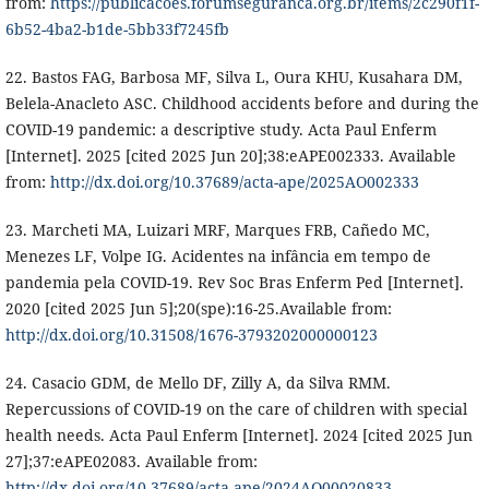
from:
https://publicacoes.forumseguranca.org.br/items/2c290f1f-
6b52-4ba2-b1de-5bb33f7245fb
22. Bastos FAG, Barbosa MF, Silva L, Oura KHU, Kusahara DM,
Belela-Anacleto ASC. Childhood accidents before and during the
COVID-19 pandemic: a descriptive study. Acta Paul Enferm
[Internet]. 2025 [cited 2025 Jun 20];38:eAPE002333. Available
from:
http://dx.doi.org/10.37689/acta-ape/2025AO002333
23. Marcheti MA, Luizari MRF, Marques FRB, Cañedo MC,
Menezes LF, Volpe IG. Acidentes na infância em tempo de
pandemia pela COVID-19. Rev Soc Bras Enferm Ped [Internet].
2020 [cited 2025 Jun 5];20(spe):16-25.Available from:
http://dx.doi.org/10.31508/1676-3793202000000123
24. Casacio GDM, de Mello DF, Zilly A, da Silva RMM.
Repercussions of COVID-19 on the care of children with special
health needs. Acta Paul Enferm [Internet]. 2024 [cited 2025 Jun
27];37:eAPE02083. Available from:
http://dx.doi.org/10.37689/acta-ape/2024AO00020833