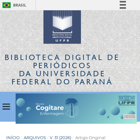
BRASIL
Simplifique!
Comunica BR
Participe
Acesso à informação
Legislação
BIBLIOTECA DIGITAL
DE
Canais
PERIÓDICOS
DA UNIVERSIDADE
FEDERAL DO PARANÁ
INÍCIO
/
ARQUIVOS
/
V. 31 (2026)
/
Artigo Original