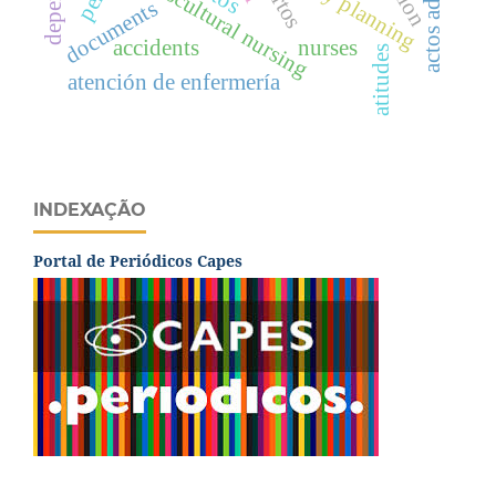
family planning
transcultural nursing
documents
accidents
nurses
atitudes
atención de enfermería
INDEXAÇÃO
Portal de Periódicos Capes