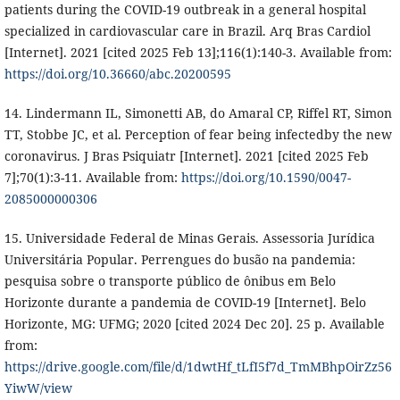
patients during the COVID-19 outbreak in a general hospital
specialized in cardiovascular care in Brazil. Arq Bras Cardiol
[Internet]. 2021 [cited 2025 Feb 13];116(1):140-3. Available from:
https://doi.org/10.36660/abc.20200595
14. Lindermann IL, Simonetti AB, do Amaral CP, Riffel RT, Simon
TT, Stobbe JC, et al. Perception of fear being infectedby the new
coronavirus. J Bras Psiquiatr [Internet]. 2021 [cited 2025 Feb
7];70(1):3-11. Available from:
https://doi.org/10.1590/0047-
2085000000306
15. Universidade Federal de Minas Gerais. Assessoria Jurídica
Universitária Popular. Perrengues do busão na pandemia:
pesquisa sobre o transporte público de ônibus em Belo
Horizonte durante a pandemia de COVID-19 [Internet]. Belo
Horizonte, MG: UFMG; 2020 [cited 2024 Dec 20]. 25 p. Available
from:
https://drive.google.com/file/d/1dwtHf_tLfI5f7d_TmMBhpOirZz56
YiwW/view