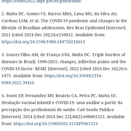
https://censo2022.ibge.gov.br/panorama/
2. Malta DC, Gomes CS, Barros MBA, Lima MG, da Silva AG,
Cardoso LSM, et al. The COVID-19 pandemic and changes in the
lifestyle of Brazilian adolescents. Rev Bras Epidemiol [Internet].
2021 [cited 2024 Dec 20];24:e210012. Available from:
https://doi.org/10.1590/1980-549720210012
3. Soares Filho AM, de França GVA, Malta DC. Triple burden of
diseases in Brazil, 1990-2021; changes, inflection points and the
COVID-19 factor. REME [Internet]. 2022 [cited 2024 Dec 26];26:e-
1475. Available from:
https://doi.org/10.35699/2316-
9389.2022.39410
4. Souto EP, Fernandez MV, Rosário CA, Petra PC, Matta GC.
Hesitação vacinal infantil e COVID-19: uma análise a partir da
percepção dos profissionais de saúde. Cad Saude Publica
[Internet]. 2024 [cited 2024 Dec 22];40(2):e00061523. Available
from:
https://doi.org/10.1590/0102-311XPT061523