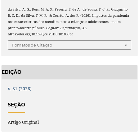
da Silva, A. G., Reis, M. A. S., Pereira, F. de A., de Sousa, F. C. P., Giaquinto,
B. C. D., da Silva, T. M. R., & Corrêa, A. dos R. (2026). Impactos da pandemia
nas características dos atendimentos a crianças e adolescentes em um
pronto-socorro público.
Cogitare Enfermagem
,
31
.
https://doi.org/10.1590/ce.v31i0.101035pt
Fomatos de Citação
EDIÇÃO
v. 31 (2026)
SEÇÃO
Artigo Original