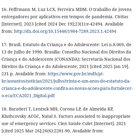
16. Feffrmann M, Luz LCX, Ferreira MDM. O trabalho de jovens
entregadores por aplicativos em tempos de pandemia. Civitas
[Internet]. 2023 [cited 2024 Dec 19];23(1):e-42494. Available
from:
http://dx.doi.org/10.15448/1984-7289.2023.1.42494
17. Brasil. Estatuto da Criança e do Adolescente: Lei n.8.069, de
13 de Julho de 1990. Brasília: Conselho Nacional dos Direitos da
Criança e do Adolescente (CONANDA); Secretaria Nacional dos
Direitos da Criança e do Adolescente; 2021 [cited 2025 Jan 19].
231 p. Available from:
https://www.gov.br/mdh/pt-
br/assuntos/noticias/2021/julho/trinta-e-um-anos-do-estatuto-da-
crianca-e-do-adolescente-confira-as-novas-acoes-para-fortalecer-
o-eca/ECA2021_Digital.pdf
18. Baratieri T, Lentsck MH, Corona LP, de Almeida KP,
Kluthcovsky ACGC, Natal S. Factors associated to inappropriate
use of emergency services. Cien Saúde Colet [Internet]. 2021
[cited 2025 Mar 26];26(6):2281-90. Available from: