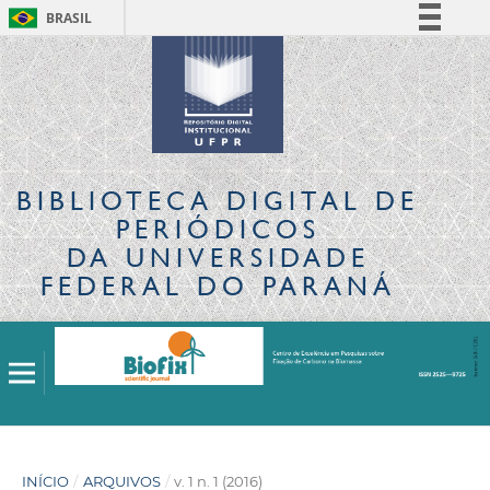
BRASIL
Simplifique!
Comunica BR
Participe
Acesso à informação
Legislação
BIBLIOTECA DIGITAL
DE
Canais
PERIÓDICOS
DA UNIVERSIDADE
FEDERAL DO PARANÁ
INÍCIO
/
ARQUIVOS
/
v. 1 n. 1 (2016)