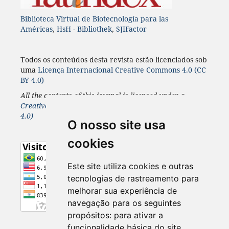
Biblioteca Virtual de Biotecnología para las
Américas
,
HsH - Bibliothek
,
SJIFactor
Todos os conteúdos desta revista estão licenciados sob
uma
Licença
Internacional
Creative Commons 4.0 (CC
BY 4.0)
All the contents of this journal is licensed under a
Creative Commons 4.0 Internacional
License
(CC BY
4.0)
O nosso site usa
cookies
Este site utiliza cookies e outras
tecnologias de rastreamento para
melhorar sua experiência de
navegação para os seguintes
propósitos:
para ativar a
funcionalidade básica do site
.