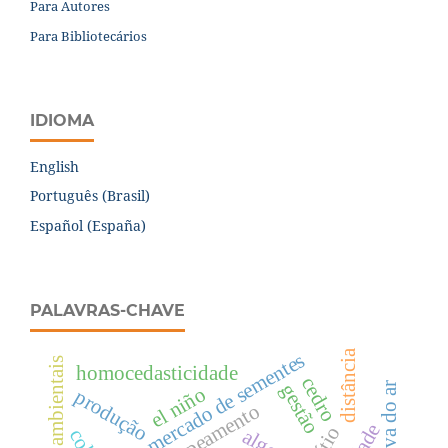
Para Autores
Para Bibliotecários
IDIOMA
English
Português (Brasil)
Español (España)
PALAVRAS-CHAVE
distância
mercado de sementes
impactos ambientais
homocedasticidade
cedro
gestão
el niño
produção
mapeamento
sítio