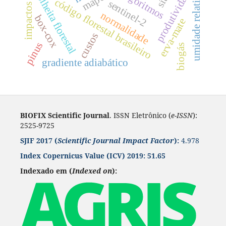
umidade relativa do ar
produtividade
algoritmos
colheita florestal
código florestal brasileiro
sentinel-2
normalidade
box-cox
erva-mate
custos
pinus
biogás
gradiente adiabático
BIOFIX Scientific Journal
. ISSN Eletrônico (
e-ISSN
):
2525-9725
SJIF 2017 (
Scientific Journal Impact Factor
):
4.978
Index Copernicus Value
(ICV) 2019:
51.65
Indexado em (
Indexed on
):