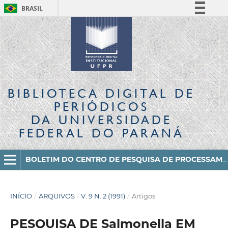
BRASIL
Simplifique!
Comunica BR
Participe
Acesso à informação
Legislação
BIBLIOTECA DIGITAL
DE
Canais
PERIÓDICOS
DA UNIVERSIDADE
FEDERAL DO PARANÁ
BOLETIM DO CENTRO DE PESQUISA DE PROCESSAMENTO DE ALIMENTOS
INÍCIO
/
ARQUIVOS
/
V. 9 N. 2 (1991)
/
Artigos
PESQUISA DE Salmonella EM