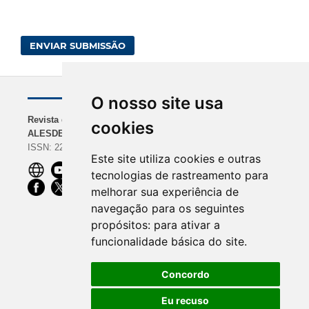
ENVIAR SUBMISSÃO
O nosso site usa
Revista da
NAVEGAÇÃO
INDEXADORES
cookies
ALESDE
Sobre a Revista
BASE | Google Scholar
ISSN: 2238-0000
Diretrizes para
| REDIB
Este site utiliza cookies e outras
Autores
ROAD | Dimensions |
tecnologias de rastreamento para
Equipe Editorial
CiteFactor
melhorar sua experiência de
OpenAIRE |
navegação para os seguintes
ScienceOpen | Ibict
propósitos:
para ativar a
funcionalidade básica do site
.
Concordo
Eu recuso