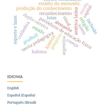
escola.
estádio do morumbi.
capital
produção do conhecimento
américa latina
reconhecimento
dupla carreira
esporte e lazer.
ritual
lutas
periódicos de educação física
religião
inclusão
alemanha
colômbia.
totem
estado
teoria pedagógica
goalball
pesquisa
história
argentina
crença
habitus
IDIOMA
English
Español (España)
Português (Brasil)