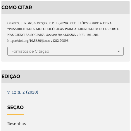
COMO CITAR
Oliveira, J. R. de, & Vargas, P. P. I. (2020). REFLEXÕES SOBRE A OBRA
“POSSIBILIDADES METODOLÓGICAS PARA A ABORDAGEM DO ESPORTE
NAS CIÊNCIAS SOCIAIS”.
Revista Da ALESDE
,
12
(2), 191–201.
https://doi.org/10.5380/jlasss.v12i2.70896
Fomatos de Citação
EDIÇÃO
v. 12 n. 2 (2020)
SEÇÃO
Resenhas