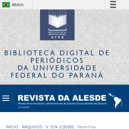
BRASIL
Simplifique!
Comunica BR
Participe
Acesso à informação
Legislação
BIBLIOTECA DIGITAL
DE
Canais
PERIÓDICOS
DA UNIVERSIDADE
FEDERAL DO PARANÁ
INÍCIO
/
ARQUIVOS
/
V. 12 N. 2 (2020)
/
Resenhas