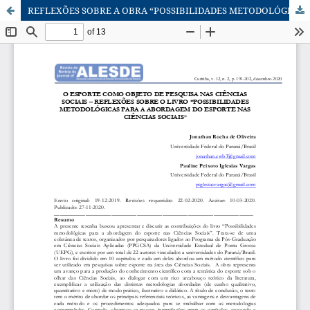
REFLEXÕES SOBRE A OBRA “POSSIBILIDADES METODOLÓGICAS PARA A ABORDAGEM DO ESPORTE NAS CIÊNCIAS SOCIAIS”